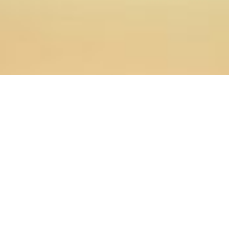
19.09.2024
Главная
>
Новости
>
Лекция «Выпускники и
воспитанники Оренбургской духовной семинарии на
службе Отечеству» в ООУНБ им. Н.К. Крупской
19 сентября доцент кафедры филологических дисциплин