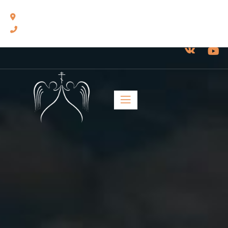
460014, г. Оренбург, ул. Челюскинцев, 17.
8(3532) 43-13-24