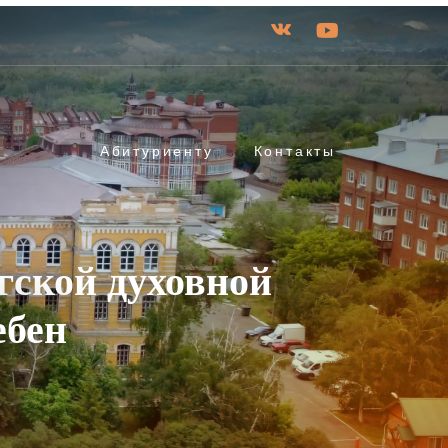
Абитуриенту
Контакты
гской духовной
ебен