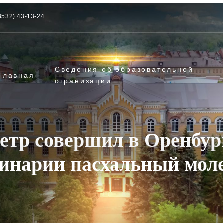
3532) 43-13-24
Сведения об образовательной
Главная
огранизации
тр совершил в Оренбур
инарии пасхальный мол