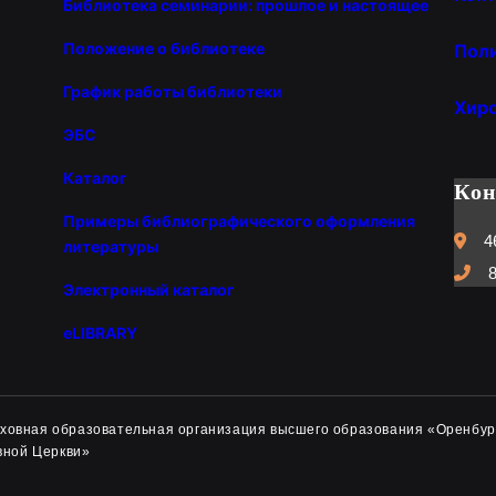
Библиотека семинарии: прошлое и настоящее
Положение о библиотеке
Пол
График работы библиотеки
Хир
ЭБС
Каталог
Ко
Примеры библиографического оформления
4
литературы
8
Электронный каталог
eLIBRARY
духовная образовательная организация высшего образования «Оренбур
вной Церкви»