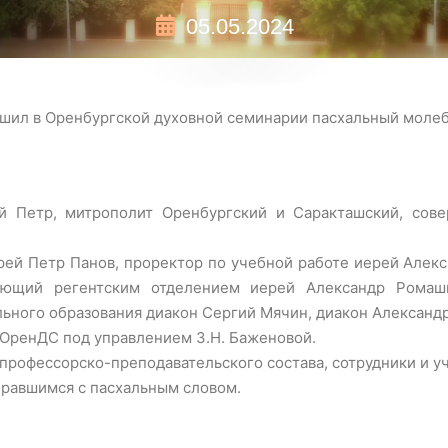
05.05.2024
шил в Оренбургской духовной семинарии пасхальный моле
 Петр, митрополит Оренбургский и Саракташский, сов
рей Петр Панов, проректор по учебной работе иерей Алекс
ующий регентским отделением иерей Александр Ромаш
ьного образования диакон Сергий Мячин, диакон Александ
ОренДС под управлением З.Н. Баженовой.
профессорско-преподавательского состава, сотрудники и у
бравшимся с пасхальным словом.