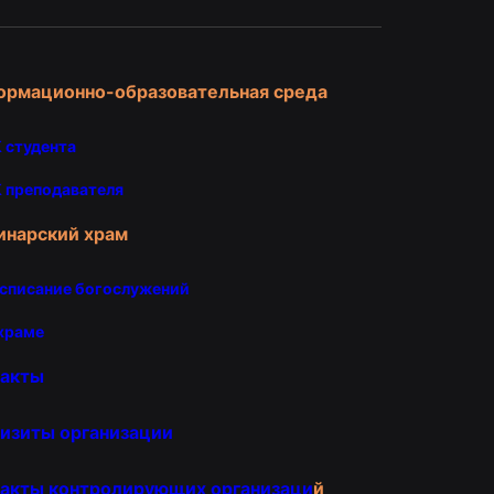
ормационно-образовательная среда
 студента
 преподавателя
инарский храм
списание богослужений
храме
такты
изиты организации
акты контролирующих организаци
й