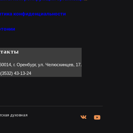
итика конфиденциальности
отонии
нтакты
60014, г. Оренбург, ул. Челюскинцев, 17.
(3532) 43-13-24
гская духовная