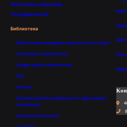
Регентское отделение
Кон
Сотрудничество
Рекв
Библиотека
Конт
Библиотека семинарии: прошлое и настоящее
Положение о библиотеке
Пол
График работы библиотеки
Хир
ЭБС
Каталог
Ко
Примеры библиографического оформления
4
литературы
8
Электронный каталог
eLIBRARY