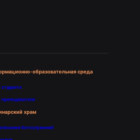
и
ормационно-образовательная среда
 студента
 преподавателя
инарский храм
списание богослужений
храме