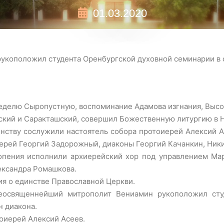
01.03.2020
укоположил студента Оренбургской духовной семинарии в
 Неделю Сыропустную, воспоминание Адамова изгнания, Вы
ский и Саракташский, совершил Божественную литургию в 
нству сослужили настоятель собора протоиерей Алексий А
ерей Георгий Задорожный, диаконы Георгий Качанкин, Ники
пения исполнили архиерейский хор под управлением Мар
ександра Ромашкова.
я о единстве Православной Церкви.
еосвященнейший митрополит Вениамин рукоположил студ
н диакона.
оиерей Алексий Асеев.