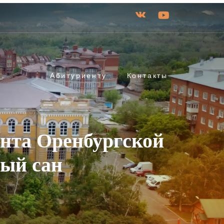
Абитуриенту
Контакты
нта Оренбургской
ный сан