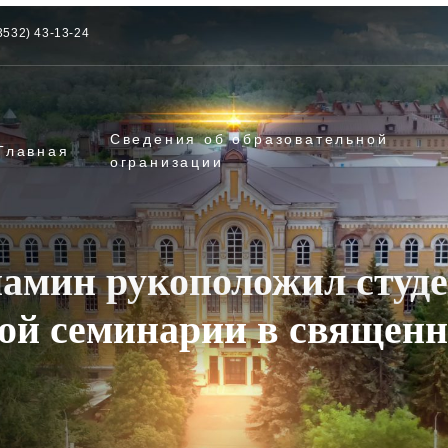
3532) 43-13-24
Сведения об образовательной
Главная
огранизации
амин рукоположил студе
ой семинарии в священ