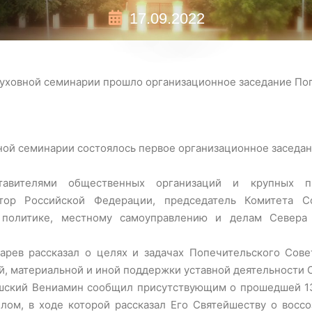
17.09.2022
духовной семинарии прошло организационное заседание По
вной семинарии состоялось первое организационное заседа
тавителями общественных организаций и крупных пр
атор Российской Федерации, председатель Комитета 
й политике, местному самоуправлению и делам Севера
арев рассказал о целях и задачах Попечительского Сове
й, материальной и иной поддержки уставной деятельности 
шский Вениамин сообщил присутствующим о прошедшей 13
лом, в ходе которой рассказал Его Святейшеству о воссо