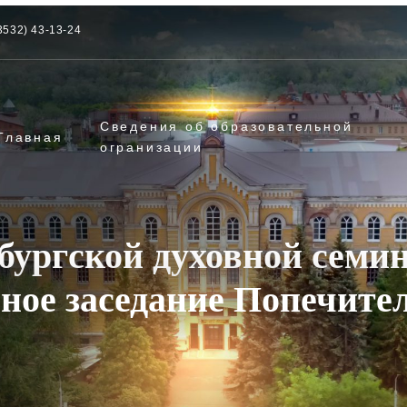
3532) 43-13-24
Сведения об образовательной
Главная
огранизации
нбургской духовной семи
ное заседание Попечител