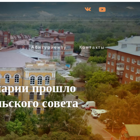
Абитуриенту
Контакты
нарии прошло
ьского совета