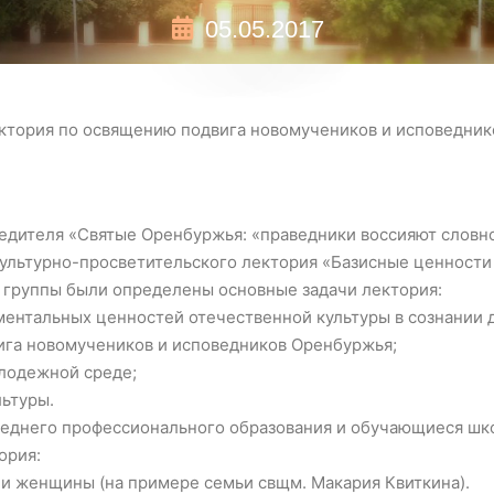
05.05.2017
ектория по освящению подвига новомучеников и исповедник
едителя «Святые Оренбуржья: «праведники воссияют словно 
культурно-просветительского лектория «Базисные ценности
 группы были определены основные задачи лектория:
ментальных ценностей отечественной культуры в сознании 
ига новомучеников и исповедников Оренбуржья;
лодежной среде;
льтуры.
реднего профессионального образования и обучающиеся школ
ория:
и женщины (на примере семьи свщм. Макария Квиткина).