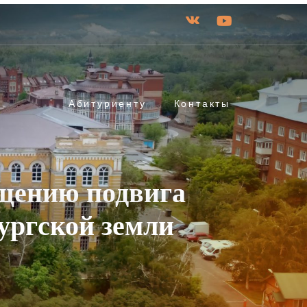
Абитуриенту
Контакты
ящению подвига
ургской земли