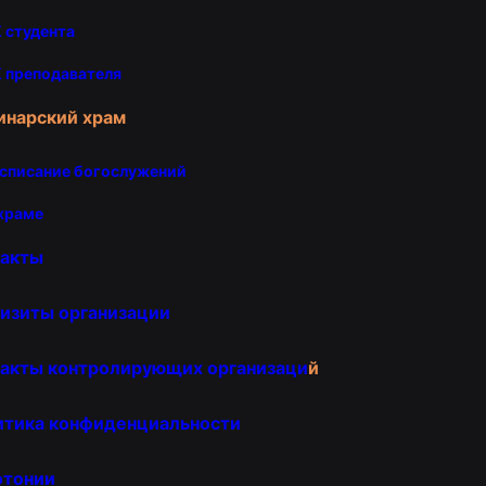
 студента
 преподавателя
инарский храм
списание богослужений
храме
такты
изиты организации
акты контролирующих организаци
й
итика конфиденциальности
отонии