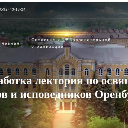
3532) 43-13-24
Сведения об образовательной
Главная
огранизации
аботка лектория по осв
в и исповедников Оренб