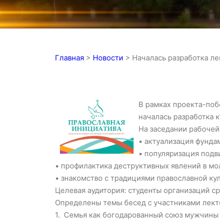
Главная
>
Новости
>
Началась разработка л
В рамках проекта-поб
началась разработка 
На заседании рабочей
•
актуализация фунда
•
популяризация подв
•
профилактика деструктивных явлений в мо
•
знакомство с традициями православной ку
Целевая аудитория: студенты организаций с
Определены темы бесед с участниками лект
1. Семья как богодарованный союз мужчины 