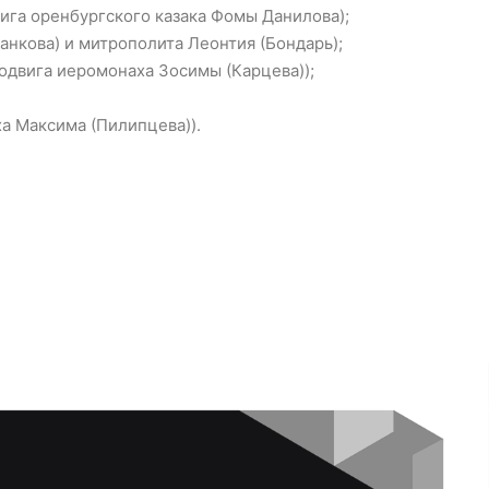
ига оренбургского казака Фомы Данилова);
анкова) и митрополита Леонтия (Бондарь);
одвига иеромонаха Зосимы (Карцева));
а Максима (Пилипцева)).