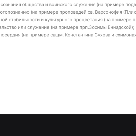
осознания общества и воинского служения (на примере подв
богопознанию (на примере проповедей св. Варсонофия (Плих
ной стабильности и культурного процветания (на примере п
тельство или служение (на примере прп.Зосимы Еннадской);
лосердия (на примере свщм. Константина Сухова и схимонах