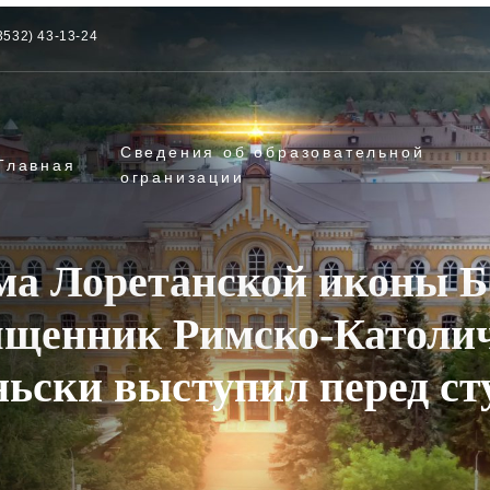
3532) 43-13-24
Сведения об образовательной
Главная
огранизации
ма Лоретанской иконы Б
ященник Римско-Католи
ьски выступил перед с