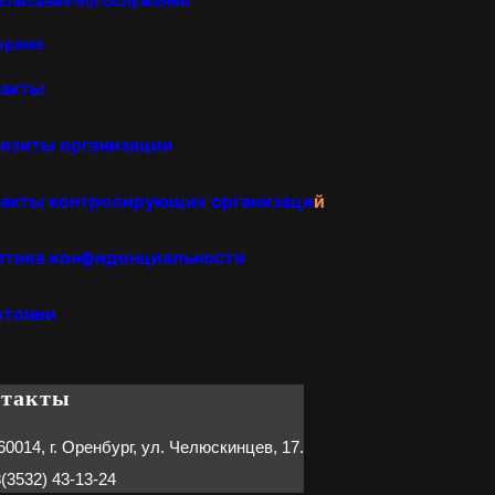
списание богослужений
храме
такты
изиты организации
акты контролирующих организаци
й
итика конфиденциальности
отонии
нтакты
60014, г. Оренбург, ул. Челюскинцев, 17.
(3532) 43-13-24