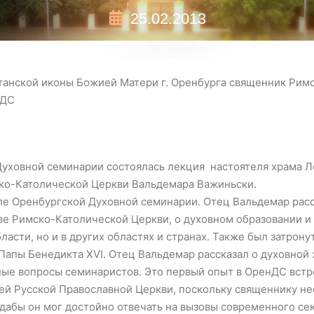
25.02.2013
танской иконы Божией Матери г. Оренбурга священник Рим
нДС
Духовной семинарии состоялась лекция настоятеля храма 
ко-Католической Церкви Вальдемара Важиньски.
ле Оренбургской Духовной семинарии. Отец Вальдемар рас
е Римско-Католической Церкви, о духовном образовании и 
асти, но и в других областях и странах. Также был затрону
Папы Бенедикта XVI. Отец Вальдемар рассказал о духовной 
ные вопросы семинаристов. Это первый опыт в ОренДС вст
й Русской Православной Церкви, поскольку священнику нео
 дабы он мог достойно отвечать на вызовы современного се