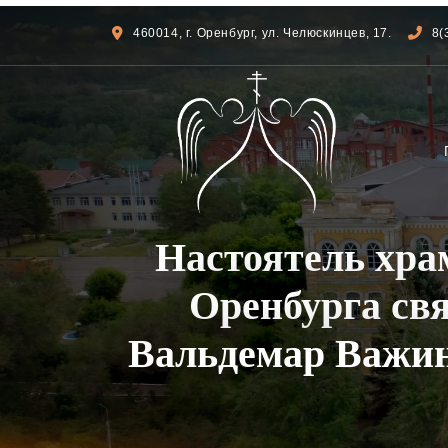
460014, г. Оренбург, ул. Челюскинцев, 17.
8(
Настоятель хра
Оренбурга св
Вальдемар Важин