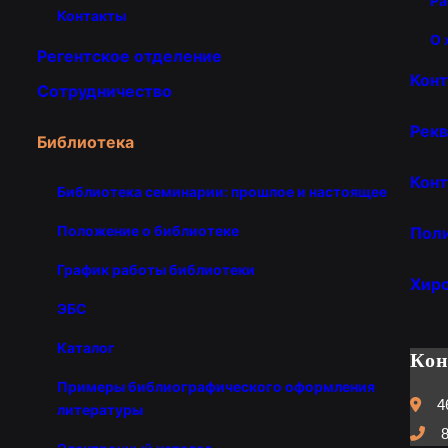
Ра
Контакты
О 
Регентское отделение
Кон
Сотрудничество
Рекв
Библиотека
Конт
Библиотека семинарии: прошлое и настоящее
Положение о библиотеке
Пол
График работы библиотеки
Хир
ЭБС
Каталог
Ко
Примеры библиографического оформления
4
литературы
8