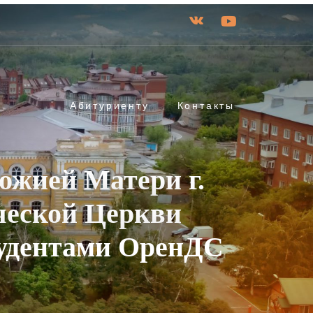
Абитуриенту
Контакты
ожией Матери г.
ческой Церкви
тудентами ОренДС