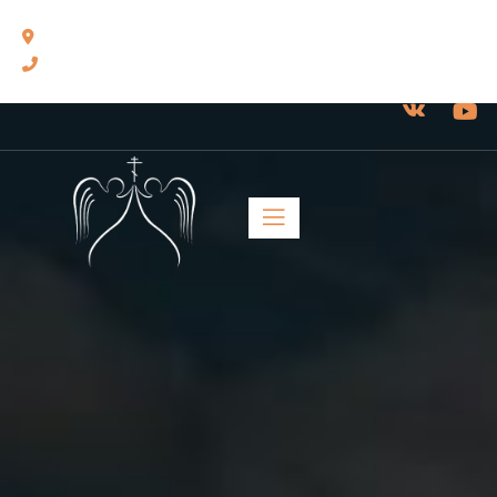
460014, г. Оренбург, ул. Челюскинцев, 17.
8(3532) 43-13-24