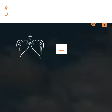
460014, г. Оренбург, ул. Челюскинцев, 17.
8(3532) 43-13-24