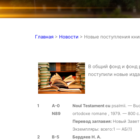
Главная
>
Новости
>
Новые поступления кни
В общий фонд и фонд 
поступили новые изда
1
А-0
Noul Testament cu
psalmii. — Bucu
N89
ortodoxe romane , 1979. — 800
с
.
Перевод заглавия:
Новый Завет
Экземпляры: всего:1 — АБ(1)
2
В-5
Бердяев Н. А.