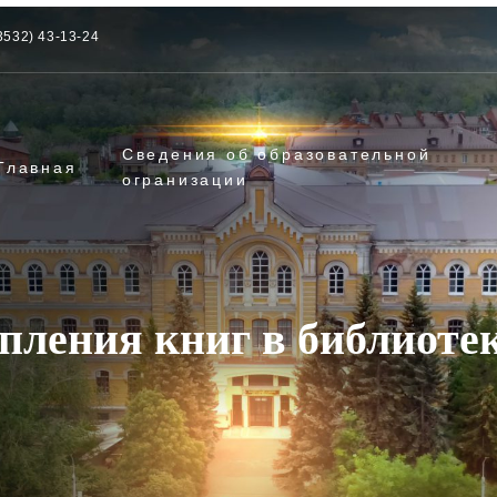
3532) 43-13-24
Сведения об образовательной
Главная
огранизации
пления книг в библиоте