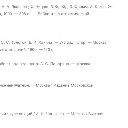
. А. А. Яковлев ; Ф. Ницше, З. Фрейд, Э. Фромм, А. Камю, Ж.
т, 1990. — 398 с. — (Библиотека атеистической
С. С. Толстой, Е. И. Хакина. — 3-е изд., стер. — Москва :
х отношений, 1960. — 173 с
обие / под ред. проф. А. С. Панарина. — Москва :
Божией Матери.
— Москва : Издание Московской
ии : курс лекций / А. Н. Чанышев. — Москва : Высшая