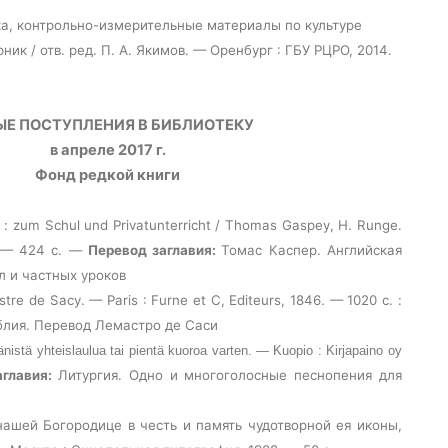
ка, контрольно-измерительные материалы по культуре
ник / отв. ред. П. А. Якимов. — Оренбург : ГБУ РЦРО, 2014.
ЫЕ ПОСТУПЛЕНИЯ В БИБЛИОТЕКУ
в апреле 2017 г.
Фонд редкой книги
 : zum Schul und Privatunterricht / Thomas Gaspey, H. Runge.
1. — 424
с
. —
Перевод
заглавия
:
Томас
Каспер
.
Английская
л и частных уроков
stre de Sacy. — Paris : Furne et C, Editeurs, 1846. — 1020
с
. :
блия
.
Перевод Лемастро де Саси
änistä yhteislaulua tai pientä kuoroa varten. — Kuopio : Kirjapaino oy
аглавия:
Литургия. Одно и многоголосные песнопения для
ашей Богородице в честь и память чудотворной ея иконы,