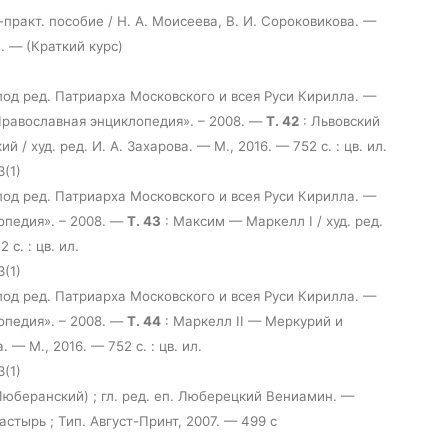
-практ. пособие / Н. А. Моисеева, В. И. Сороковикова. —
л. — (Краткий курс)
под ред. Патриарха Московского и всея Руси Кирилла. —
Православная энциклопедия». – 2008. —
Т. 42
: Львовский
/ худ. ред. И. А. Захарова. — М., 2016. — 752 с. : цв. ил.
З(1)
под ред. Патриарха Московского и всея Руси Кирилла. —
опедия». – 2008. —
Т. 43
: Максим — Маркелл I / худ. ред.
 с. : цв. ил.
З(1)
под ред. Патриарха Московского и всея Руси Кирилла. —
опедия». – 2008. —
Т. 44
: Маркелл II — Меркурий и
. — М., 2016. — 752 с. : цв. ил.
З(1)
Люберанский) ; гл. ред. еп. Люберецкий Вениамин. —
стырь ; Тип. Август-Принт, 2007. — 499 с