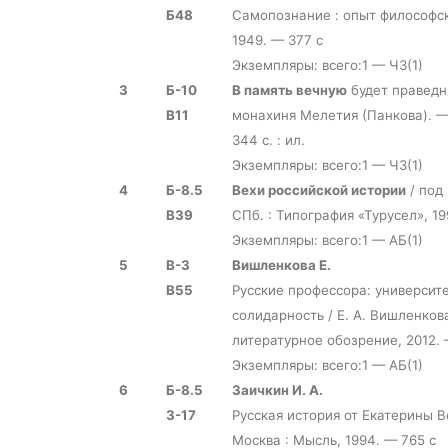
Б48
Самопознание : опыт философск
1949. — 377 с
Экземпляры: всего:1 — ЧЗ(1)
3
Б-10
В память вечную
будет праведни
В11
монахиня Мелетия (Панкова). — 
344 с. : ил.
Экземпляры: всего:1 — ЧЗ(1)
4
Б-8.5
Вехи российской истории
/ под 
В39
СПб. : Типография «Турусел», 19
Экземпляры: всего:1 — АБ(1)
5
В-3
Вишленкова Е.
В55
Русские профессора: университ
солидарность / Е. А. Вишленкова
литературное обозрение, 2012. —
Экземпляры: всего:1 — АБ(1)
6
Б-8.5
Заичкин И. А.
З-17
Русская история от Екатерины Ве
Москва : Мысль, 1994. — 765 с