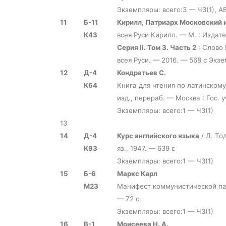
Экземпляры: всего:3 — ЧЗ(1), А
11
Б-11
Кирилл, Патриарх Московский и
К43
всея Руси Кирилл. — М. : Изда
Серия II. Том 3. Часть 2
: Слово 
всея Руси. — 2016. — 568 с Экзе
12
Д-4
Кондратьев С.
К64
Книга для чтения по латинскому 
изд., перераб. — Москва : Гос.
Экземпляры: всего:1 — ЧЗ(1)
13
14
Д-4
Курс английского языка
/ Л. То
К93
яз., 1947. — 639 с
Экземпляры: всего:1 — ЧЗ(1)
15
Б-6
Маркс Карл
М23
Манифест коммунистической парт
— 72 с
Экземпляры: всего:1 — ЧЗ(1)
16
В-1
Моисеева Н. А.