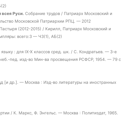
Б(2)
 всея Руси.
Собрание трудов / Патриарх Московский и
тельство Московской Патриархии РПЦ. — 2012
Пастыря (2012-2015) / Кирилл, Патриарх Московский и
мпляры: всего:3 — ЧЗ(1), АБ(2)
языку : для IX-X классов сред. шк. / С. Кондратьев. — 3-е
 учеб.-пед. изд-во Мин-ва просвещения РСФСР, 1954. — 79 с
дд [и др.]. — Москва : Изд-во литературы на иностранных
ии / К. Маркс, Ф. Энгельс. — Москва : Политиздат, 1965.