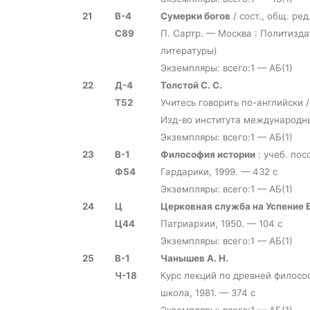
21
В-4
Сумерки богов
/ сост., общ. ред
С89
П. Сартр. — Москва : Политизда
литературы)
Экземпляры: всего:1 — АБ(1)
22
Д-4
Толстой С. С.
Т52
Учитесь говорить по-английски / 
Изд-во института международны
Экземпляры: всего:1 — АБ(1)
23
В-1
Философия истории
: учеб. пос
Ф54
Гардарики, 1999. — 432 с
Экземпляры: всего:1 — АБ(1)
24
Ц
Церковная служба на Успение 
Ц44
Патриархии, 1950. — 104 с
Экземпляры: всего:1 — АБ(1)
25
В-1
Чанышев А. Н.
Ч-18
Курс лекций по древней философ
школа, 1981. — 374 с