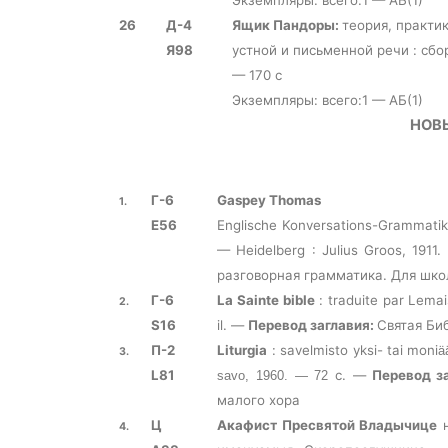
Экземпляры: всего:1 — АБ(1)
26
Д-4
Ящик Пандоры:
теория, практи
Я98
устной и письменной речи : сбор
— 170 с
Экземпляры: всего:1 — АБ(1)
НОВ
Г-6
Gaspey Thomas
1.
Е56
Englische Konversations-Grammatik
— Heidelberg : Julius Groos, 191
разговорная грамматика. Для шко
Г-6
La Sainte bible
: traduite par Lemai
2.
S16
il. —
Перевод
заглавия
:
Святая
Би
П-2
Liturgia
: savelmisto yksi- tai moni
ä
3.
L81
с. —
Перевод з
savo, 1960. — 72
малого хора
Ц
Акафист Пресвятой Владычице
н
4.