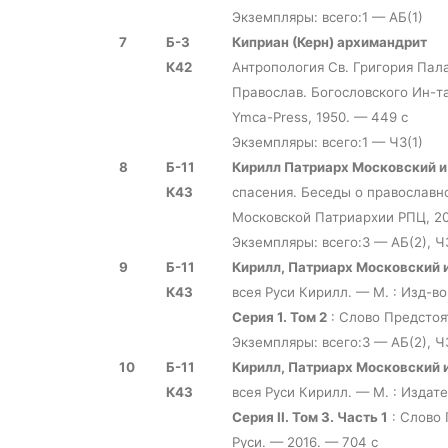
Экземпляры: всего:1 — АБ(1)
7
Б-3
Киприан (Керн) архимандрит
К42
Антропология Св. Григория Пал
Православ. Богословского Ин-т
Ymca-Press, 1950. — 449 с
Экземпляры: всего:1 — ЧЗ(1)
8
Б-11
Кирилл Патриарх Московский и
К43
спасения. Беседы о православно
Московской Патриархии РПЦ, 20
Экземпляры: всего:3 — АБ(2), Ч
9
Б-11
Кирилл, Патриарх Московский и
К43
всея Руси Кирилл. — М. : Изд-
Серия 1. Том 2
: Слово Предстоят
Экземпляры: всего:3 — АБ(2), Ч
10
Б-11
Кирилл, Патриарх Московский и
К43
всея Руси Кирилл. — М. : Изда
Серия II. Том 3. Часть 1
: Слово 
Руси. — 2016. — 704 с