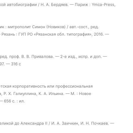
ой автобиографии / Н. А. Бердяев. — Париж : Ymca-Press,
к : митрополит Симон (Новиков) / авт.-сост., ред.
Рязань : ГУП РО «Рязанская обл. типография», 2016. —
ред. проф. В. В. Привалова. — 2-е изд., испр. и доп. —
97. — 316 с
етская корпоративность или профессиональная
, Р. Х. Галиуллина, К. А. Ильина. — М. : Новое
 656 с. : ил.
ликой до Александра II / И. А. Заичкин, И. Н. Почкаев. —