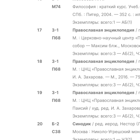
М74
Философия : краткий курс. Учеб.
СПб. : Питер, 2004. — 352 с. : и
Экземпляры: всего:1 — АБ(1)
17
З-1
Православная энциклопедия
/ 
П68
М. : Церковно-научный центр «
собор — Максим блж., Московский 
Экземпляры: всего:3 — АБ(2), Ч
18
З-1
Православная энциклопедия
/ 
П68
М. : ЦНЦ «Православная энцикл
И. А. Захарова. — М., 2016. — 752
Экземпляры: всего:3 — АБ(2), Ч
19
З-1
Православная энциклопедия
/ 
П68
М. : ЦНЦ «Православная энцикл
Паисий / худ. ред. И. А. Захарова
Экземпляры: всего:3 — АБ(2), Ч
20
Б-2
Синодик
/ ред. иерод. Нестор (
С38
Москва : Николо-Угрешский мона
Экземпляры: всего:1 — ЧЗ(1)