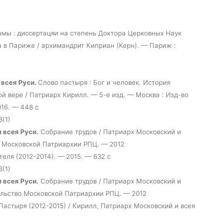
амы : диссертацяи на степень Доктора Церковных Наук
а в Париже / архимандрит Киприан (Керн). — Париж :
 всея Руси.
Слово пастыря : Бог и человек. История
й вере / Патриарх Кирилл. — 5-е изд. — Москва : Изд-во
16. — 448 с
З(1)
 всея Руси.
Собрание трудов / Патриарх Московский и
во Московской Патриархии РПЦ. — 2012
еля (2012-2014). — 2015. — 632 с
З(1)
 всея Руси.
Собрание трудов / Патриарх Московский и
тельство Московской Патриархии РПЦ. — 2012
Пастыря (2012-2015) / Кирилл, Патриарх Московский и всея