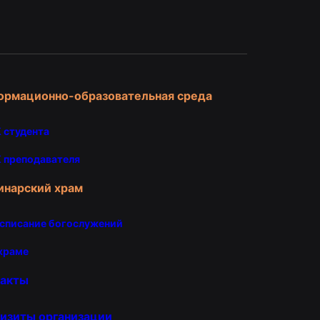
и
ормационно-образовательная среда
 студента
 преподавателя
инарский храм
списание богослужений
храме
такты
изиты организации