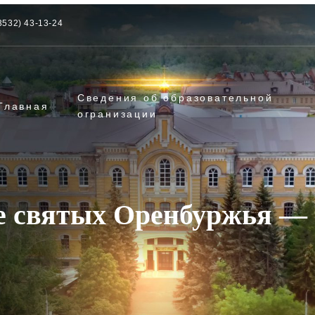
3532) 43-13-24
Сведения об образовательной
Главная
огранизации
е святых Оренбуржья —