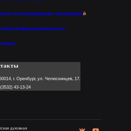
акты контролирующих организаци
й
итика конфиденциальности
отонии
нтакты
60014, г. Оренбург, ул. Челюскинцев, 17.
(3532) 43-13-24
гская духовная