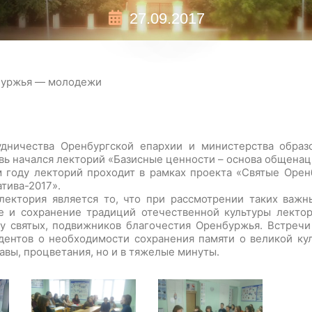
27.09.2017
нбуржья — молодежи
удничества Оренбургской епархии и министерства образ
вь начался лекторий «Базисные ценности – основа общена
 году лекторий проходит в рамках проекта «Святые Орен
тива-2017».
ектория является то, что при рассмотрении таких важны
е и сохранение традиций отечественной культуры лекто
у святых, подвижников благочестия Оренбуржья. Встречи
удентов о необходимости сохранения памяти о великой ку
авы, процветания, но и в тяжелые минуты.