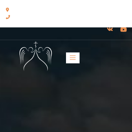
460014, г. Оренбург, ул. Челюскинцев, 17.
8(3532) 43-13-24