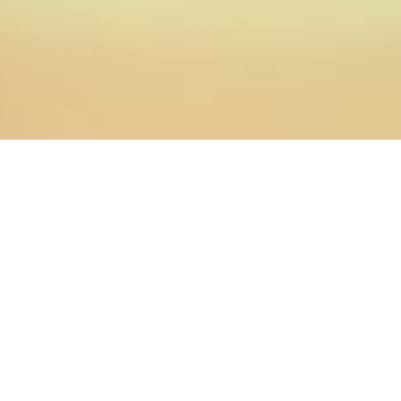
17.08.2017
Главная
>
Новости
>
О работе пилотных площадок по
изучению подвига святых Оренбуржья говорили на
совещании помощников благочинных