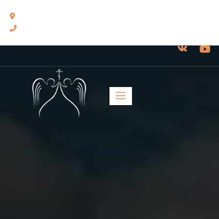
460014, г. Оренбург, ул. Челюскинцев, 17.
8(3532) 43-13-24