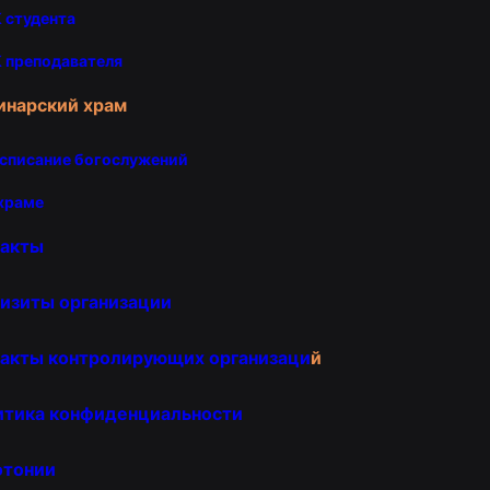
 студента
 преподавателя
инарский храм
списание богослужений
храме
такты
изиты организации
акты контролирующих организаци
й
итика конфиденциальности
отонии