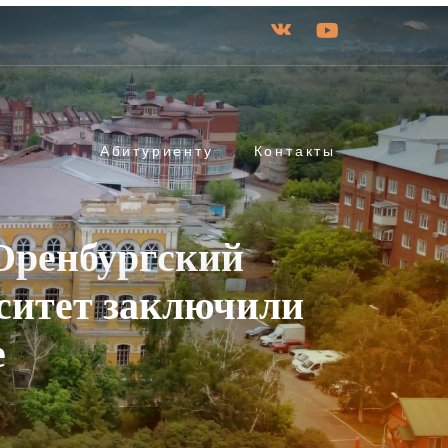
Абитуриенту
Контакты
Оренбургский
ситет заключили
е