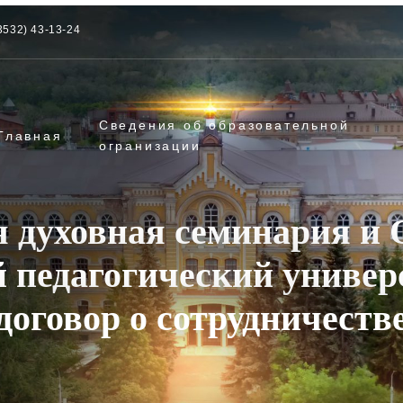
3532) 43-13-24
Сведения об образовательной
Главная
огранизации
я духовная семинария и 
й педагогический универ
договор о сотрудничеств