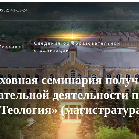
3532) 43-13-24
Сведения об образовательной
Главная
огранизации
уховная семинария получ
ательной деятельности 
Теология» (магистратур