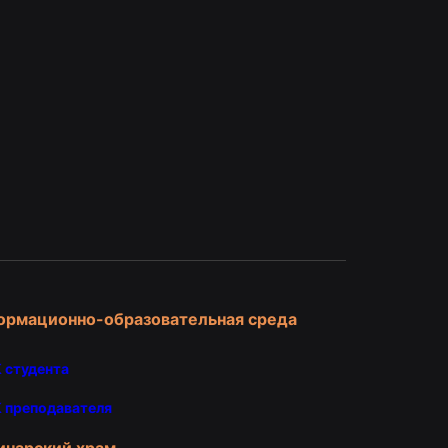
и
ормационно-образовательная среда
 студента
 преподавателя
инарский храм