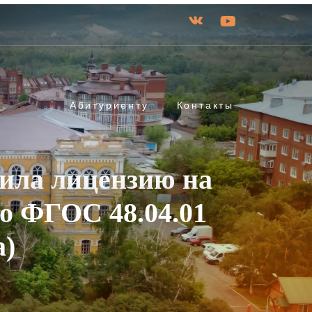
Абитуриенту
Контакты
ила лицензию на
по ФГОС 48.04.01
а)