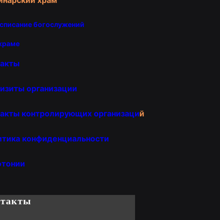
списание богослужений
храме
такты
изиты организации
акты контролирующих организаци
й
итика конфиденциальности
отонии
нтакты