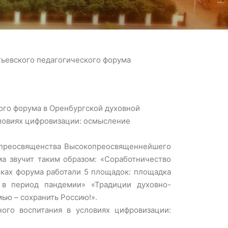
тьевского педагогического форума
кого форума в Оренбургской духовной
словиях цифровизации: осмысление
опреосвященства Высокопреосвященнейшего
ма звучит таким образом: «Соработничество
мках форума работали 5 площадок: площадка
а в период пандемии» «Традиции духовно-
ью – сохранить Россию!».
ого воспитания в условиях цифровизации: