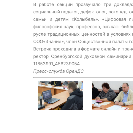
В работе секции прозвучало три доклада
социальный педагог, дефектолог, логопед, 
семьи и детям «Колыбель». «Цифровая л
философских наук, профессор, зав.каф. биб
русле традиционных ценностей в условиях 
ООО«Знание», член Общественной палаты го
Встреча проходила в формате онлайн и тра
ректор Оренбургской духовной семинарии с
11853991_456239054
Пресс-служба ОренДС