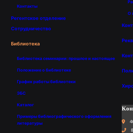
Ра
Контакты
О 
Регентское отделение
Кон
Сотрудничество
Рекв
Библиотека
Конт
Библиотека семинарии: прошлое и настоящее
Положение о библиотеке
Пол
График работы библиотеки
Хир
ЭБС
Каталог
Ко
Примеры библиографического оформления
4
литературы
8