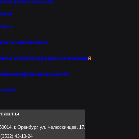
списание богослужений
храме
такты
изиты организации
акты контролирующих организаци
й
итика конфиденциальности
отонии
нтакты
60014, г. Оренбург, ул. Челюскинцев, 17.
(3532) 43-13-24