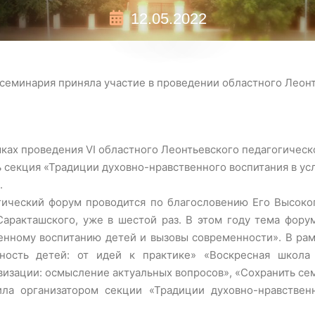
12.05.2022
 семинария приняла участие в проведении областного Леон
амках проведения VI областного Леонтьевского педагогичес
 секция «Традиции духовно-нравственного воспитания в у
.
гический форум проводится по благословению Его Высок
аракташского, уже в шестой раз. В этом году тема фору
енному воспитанию детей и вызовы современности». В ра
сность детей: от идей к практике» «Воскресная школ
визации: осмысление актуальных вопросов», «Сохранить сем
ла организатором секции «Традиции духовно-нравственн