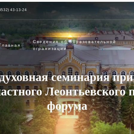
3532) 43-13-24
Сведения об образовательной
Главная
огранизации
духовная семинария при
астного Леонтьевского 
форума