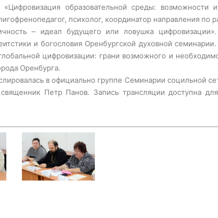
: «Цифровизация образовательной среды: возможности 
олигофренопедагог, психолог, координатор направления по
ичность – идеал будущего или ловушка цифровизации»
леитстики и богословия Оренбургской духовной семинарии
глобальной цифровизации: грани возможного и необходим
рода Оренбурга.
нслировалась в официально группе Семинарии социльной се
вященник Петр Панов. Запись трансляции доступна для п