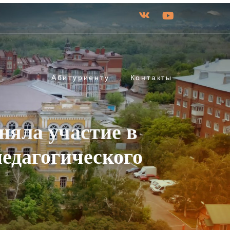
Абитуриенту
Контакты
няла участие в
педагогического