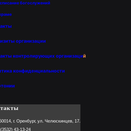
списание богослужений
храме
такты
изиты организации
акты контролирующих организаци
й
итика конфиденциальности
отонии
нтакты
60014, г. Оренбург, ул. Челюскинцев, 17.
(3532) 43-13-24