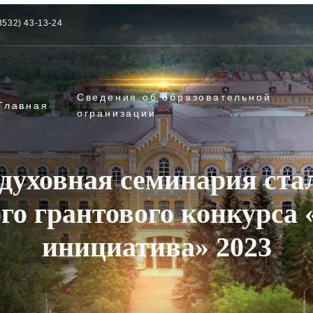
3532) 43-13-24
Сведения об образовательной
Главная
огранизации
духовная семинария ста
о грантового конкурса
инициатива» 2023