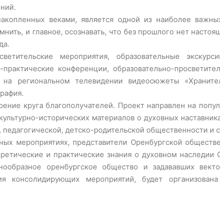
ний.
 накопленных веками, является одной из наиболее важн
мнить, и главное, осознавать, что без прошлого нет насто
да.
ветительские мероприятия, образовательные экскурс
о-практические конференции, образовательно-просветите
ы на региональном телевидении видеосюжеты «Хранител
рафия.
ение круга благополучателей. Проект направлен на попу
культурно-исторических материалов о духовных наставник
й, педагогической, детско-родительской общественности и
нных мероприятиях, представители Оренбургской обществе
оретические и практические знания о духовном наследии
нообразное оренбургское общество и задававших векто
ия консолидирующих мероприятий, будет организован