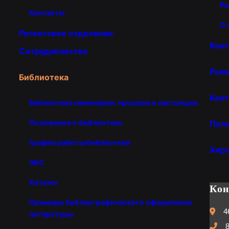
Ра
Контакты
О 
Регентское отделение
Кон
Сотрудничество
Рекв
Библиотека
Конт
Библиотека семинарии: прошлое и настоящее
Положение о библиотеке
Пол
График работы библиотеки
Хир
ЭБС
Каталог
Ко
Примеры библиографического оформления
4
литературы
8