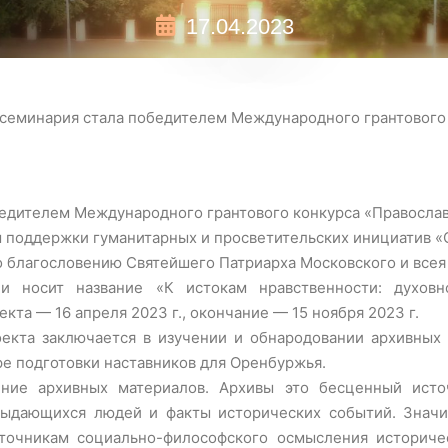
17.04.2023
 семинария стала победителем Международного грантового
бедителем Международного грантового конкурса «Правосла
м поддержки гуманитарных и просветительских инициатив «
 благословению Святейшего Патриарха Московского и всея
и носит название «К истокам нравственности: духовн
кта — 16 апреля 2023 г., окончание — 15 ноября 2023 г.
оекта заключается в изучении и обнародовании архивных 
е подготовки наставников для Оренбуржья.
ние архивных материалов. Архивы это бесценный исто
выдающихся людей и факты исторических событий. Значи
сточникам социально-философского осмысления историче