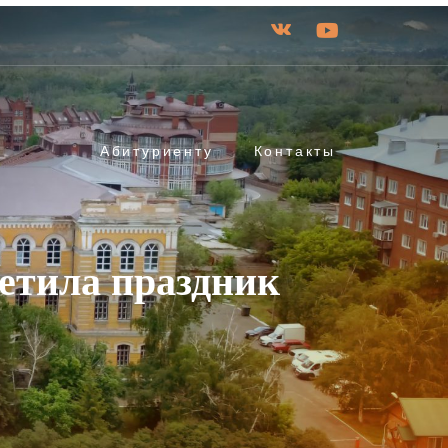
Абитуриенту
Контакты
етила праздник