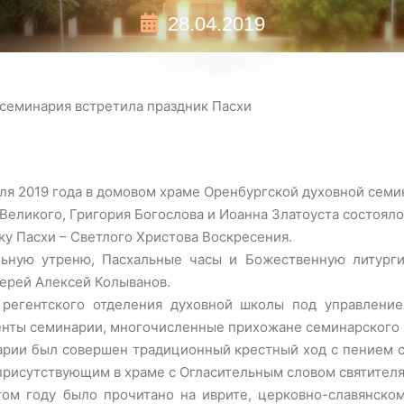
28.04.2019
 семинария встретила праздник Пасхи
реля 2019 года в домовом храме Оренбургской духовной семи
 Великого, Григория Богослова и Иоанна Златоуста состоя
у Пасхи – Светлого Христова Воскресения.
льную утреню, Пасхальные часы и Божественную литург
ерей Алексей Колыванов.
регентского отделения духовной школы под управление
денты семинарии, многочисленные прихожане семинарского 
арии был совершен традиционный крестный ход с пением 
присутствующим в храме с Огласительным словом святителя
этом году было прочитано на иврите, церковно-славянско