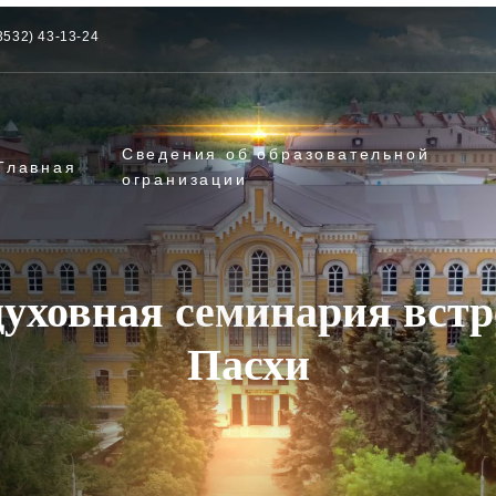
3532) 43-13-24
Сведения об образовательной
Главная
огранизации
духовная семинария встр
Пасхи