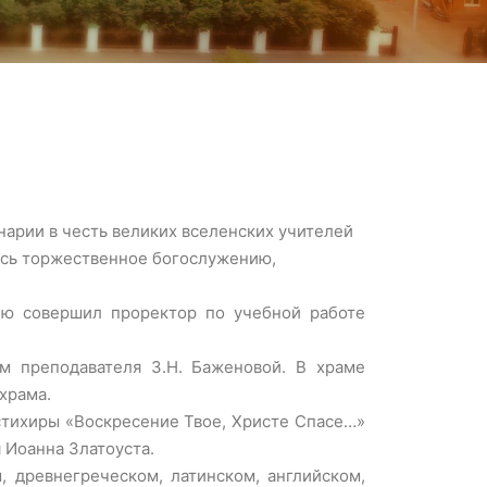
нарии в честь великих вселенских учителей
лось торжественное богослужению,
ию совершил проректор по учебной работе
м преподавателя З.Н. Баженовой. В храме
храма.
стихиры «Воскресение Твое, Христе Спасе…»
 Иоанна Златоуста.
м, древнегреческом, латинском, английском,