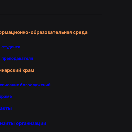
ормационно-образовательная среда
 студента
 преподавателя
инарский храм
списание богослужений
храме
такты
изиты организации