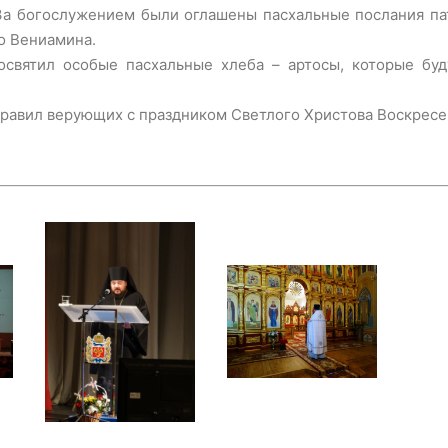
За богослужением были оглашены пасхальные послания па
о Вениамина.
святил особые пасхальные хлеба – артосы, которые буд
равил верующих с праздником Светлого Христова Воскресе