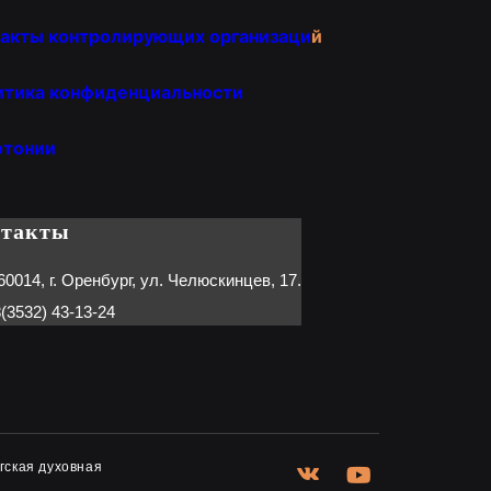
акты контролирующих организаци
й
итика конфиденциальности
отонии
нтакты
60014, г. Оренбург, ул. Челюскинцев, 17.
(3532) 43-13-24
гская духовная