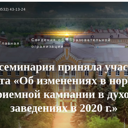
3532) 43-13-24
Сведения об образовательной
Главная
огранизации
семинария приняла учас
та «Об изменениях в нор
риемной кампании в дух
заведениях в 2020 г.»