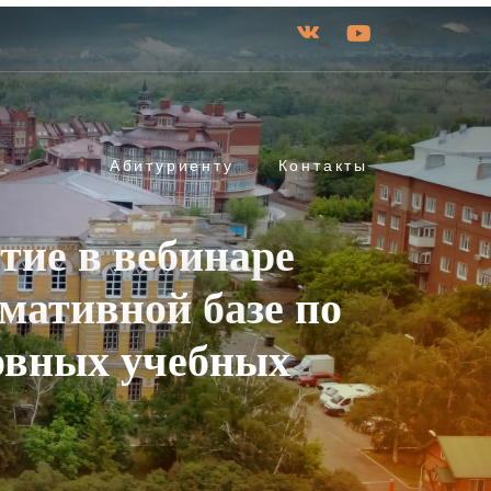
Абитуриенту
Контакты
тие в вебинаре
мативной базе по
овных учебных