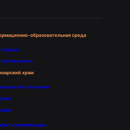
и
ормационно-образовательная среда
 студента
 преподавателя
инарский храм
списание богослужений
храме
такты
изиты организации