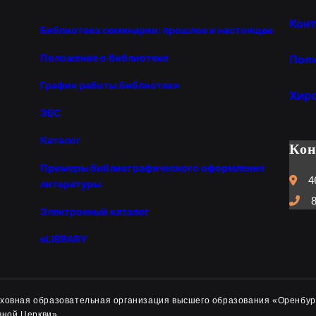
Конт
Библиотека семинарии: прошлое и настоящее
Положение о библиотеке
Пол
График работы библиотеки
Хир
ЭБС
Каталог
Ко
Примеры библиографического оформления
4
литературы
8
Электронный каталог
eLIBRARY
духовная образовательная организация высшего образования «Оренбур
вной Церкви»