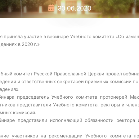
30.06.2020
я приняла участие в вебинаре Учебного комитета «Об изме
ениях в 2020 г.»
ебный комитет Русской Православной Церкви провел вебин
едений и ответственных секретарей приемных комиссий по
едениях.
бинара председатель Учебного комитета протоиерей Мак
стников представители Учебного комитета, ректоры и чле
емных комиссий.
бинаре представили исполняющий обязанности ректора 
ние участников на рекомендации Учебного комитета п