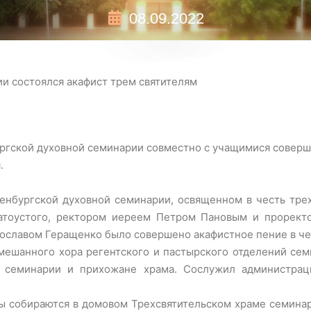
08.09.2022
и состоялся акафист трем святителям
ургской духовной семинарии совместно с учащимися совер
.
енбургской духовной семинарии, освященном в честь трех
атоустого, ректором иереем Петром Пановым и проректо
славом Геращенко было совершено акафистное пение в че
ешанного хора регентского и пастырского отделений сем
 семинарии и прихожане храма. Сослужил администрац
ты собираются в домовом Трехсвятительском храме семина