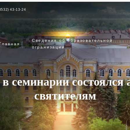
3532) 43-13-24
Сведения об образовательной
Главная
огранизации
 в семинарии состоялся 
святителям