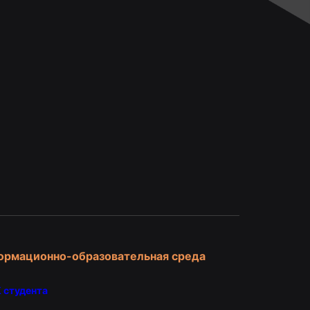
и
ормационно-образовательная среда
 студента