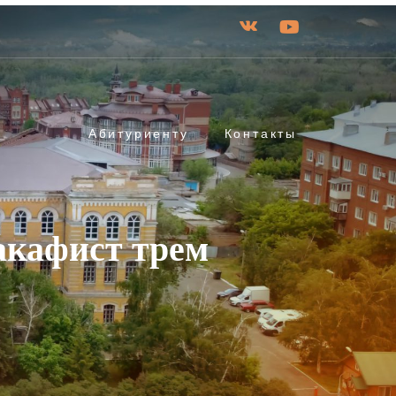
Абитуриенту
Контакты
акафист трем