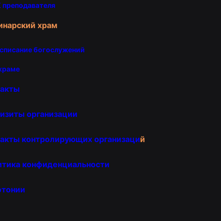
 преподавателя
инарский храм
списание богослужений
храме
такты
изиты организации
акты контролирующих организаци
й
итика конфиденциальности
отонии