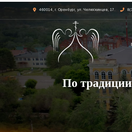
460014, г. Оренбург, ул. Челюскинцев, 17.
8(
По традиции