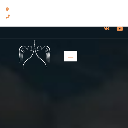
460014, г. Оренбург, ул. Челюскинцев, 17.
8(3532) 43-13-24