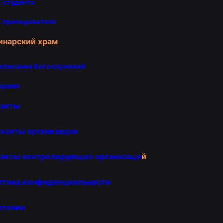
 студента
 преподавателя
инарский храм
списание богослужений
храме
такты
изиты организации
акты контролирующих организаци
й
итика конфиденциальности
отонии