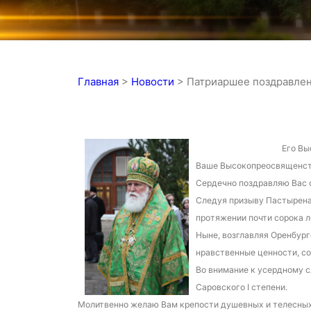
Главная
>
Новости
>
Патриаршее поздравлен
Его Вы
Ваше Высокопреосвященст
Сердечно поздравляю Вас 
Следуя призыву Пастырена
протяжении почти сорока 
Ныне, возглавляя Оренбург
нравственные ценности, со
Во внимание к усердному 
Саровского I степени.
Молитвенно желаю Вам крепости душевных и телесных 