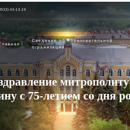
3532) 43-13-24
Сведения об образовательной
Главная
огранизации
здравление митрополиту
ну с 75-летием со дня 