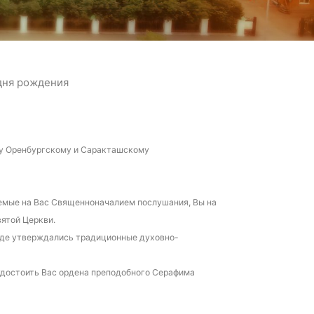
дня рождения
у Оренбургскому и Саракташскому
емые на Вас Священноначалием послушания, Вы на
ятой Церкви.
роде утверждались традиционные духовно-
удостоить Вас ордена преподобного Серафима