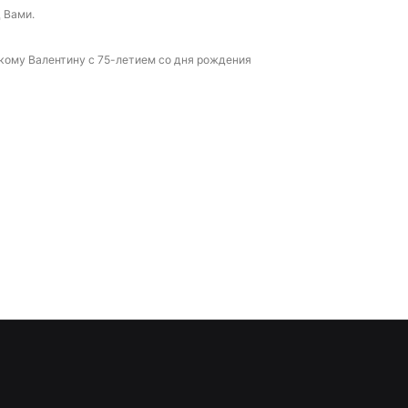
 Вами.
у Валентину с 75-летием со дня рождения