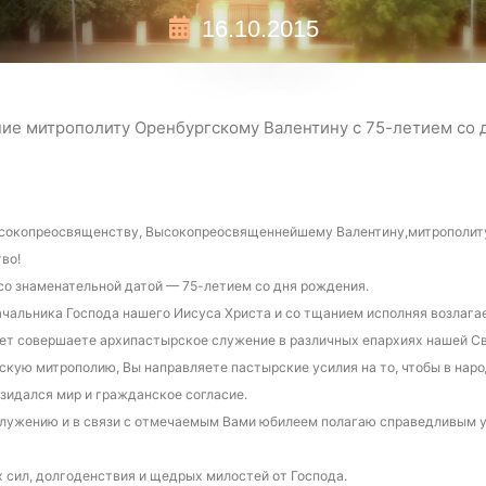
16.10.2015
ие митрополиту Оренбургскому Валентину с 75-летием со 
сокопреосвященству, Высокопреосвященнейшему Валентину,
митрополит
во!
со знаменательной датой — 75-летием со дня рождения.
чальника Господа нашего Иисуса Христа и со тщанием исполняя возлага
лет совершаете архипастырское служение в различных епархиях нашей Св
скую митрополию, Вы направляете пастырские усилия на то, чтобы в на
зидался мир и гражданское согласие.
служению и в связи с отмечаемым Вами юбилеем полагаю справедливым 
сил, долгоденствия и щедрых милостей от Господа.