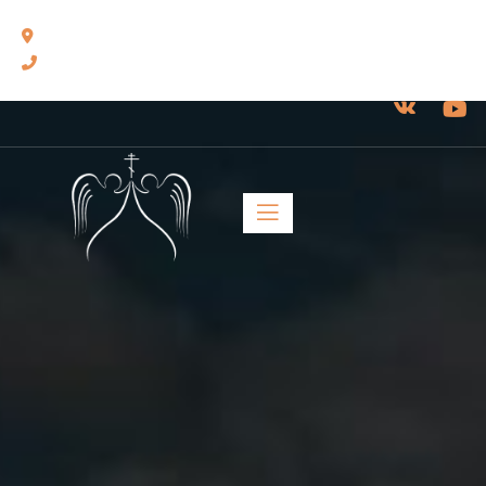
460014, г. Оренбург, ул. Челюскинцев, 17.
8(3532) 43-13-24