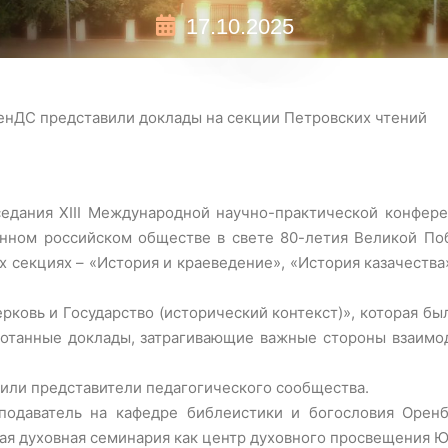
17.10.2025
енДС представили доклады на секции Петровских чтений
седания XIII Международной научно-практической конфер
нном российском обществе в свете 80-летия Великой По
секциях – «История и краеведение», «История казачества
рковь и Государство (исторический контекст)», которая бы
ботанные доклады, затрагивающие важные стороны взаимод
вили представители педагогического сообщества.
подаватель на кафедре библеистики и богословия Оренб
ая духовная семинария как центр духовного просвещения Ю