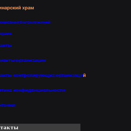
инарский храм
списание богослужений
храме
такты
изиты организации
акты контролирующих организаци
й
итика конфиденциальности
отонии
нтакты