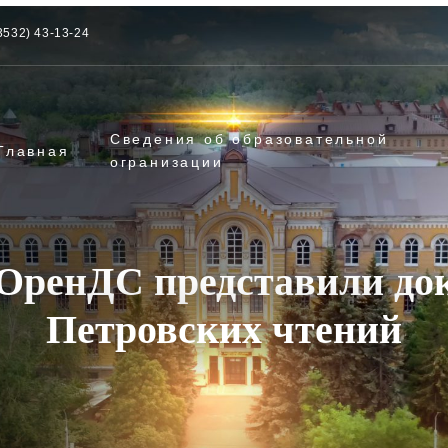
3532) 43-13-24
Сведения об образовательной
Главная
огранизации
ОренДС представили до
Петровских чтений