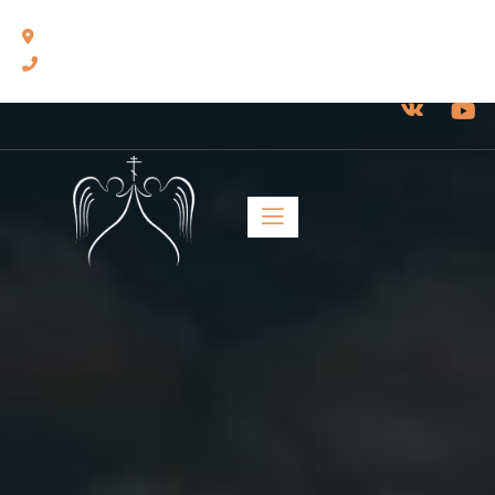
460014, г. Оренбург, ул. Челюскинцев, 17.
8(3532) 43-13-24