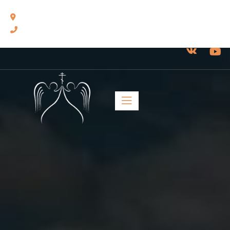
460014, г. Оренбург, ул. Челюскинцев, 17.
8(3532) 43-13-24