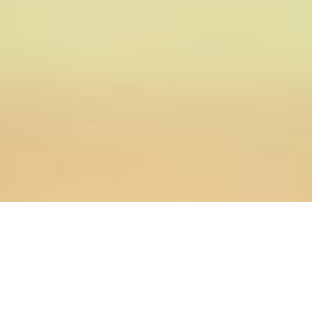
16.05.2024
Главная
>
Новости
>
Представители ОренДС приняли