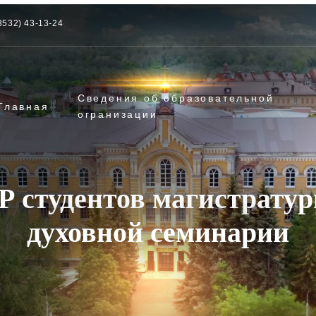
3532) 43-13-24
Сведения об образовательной
Главная
огранизации
 студентов магистрату
духовной семинарии