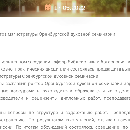
17.05.2022
тов магистратуры Оренбургской духовной семинарии
объединенном заседании кафедр библеистики и богословия, 
ковно-практических дисциплин состоялась предзащита вып
истратуры Оренбургской духовной семинарии.
ы возглавил ректор Оренбургской духовной семинарии иер
ющие кафедрами и руководители образовательных отдел
ководители и рецензенты дипломных работ, преподават
аны вопросы по структуре и содержанию работ. Препод
странению. По результатам выступлений, отзывов науч
иссии. По итогам обсуждений состоялось совещание, по