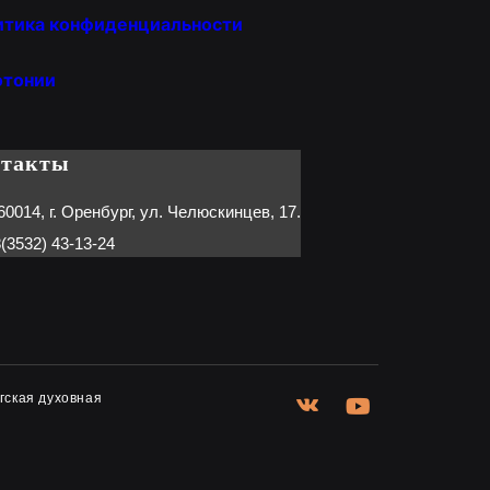
итика конфиденциальности
отонии
нтакты
60014, г. Оренбург, ул. Челюскинцев, 17.
(3532) 43-13-24
гская духовная