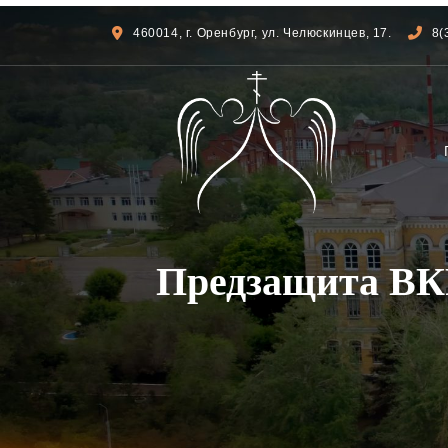
460014, г. Оренбург, ул. Челюскинцев, 17.
8(
Предзащита ВКР