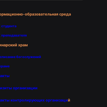
ормационно-образовательная среда
 студента
 преподавателя
инарский храм
списание богослужений
храме
такты
изиты организации
акты контролирующих организаци
й