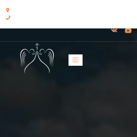
460014, г. Оренбург, ул. Челюскинцев, 17.
8(3532) 43-13-24