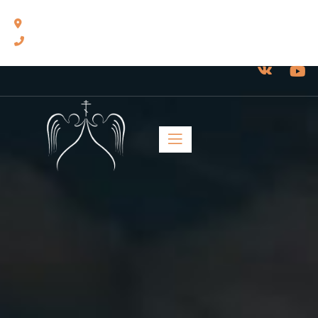
460014, г. Оренбург, ул. Челюскинцев, 17.
8(3532) 43-13-24