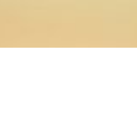
28.02.2020
Главная
>
Новости
>
Преподаватели и студенты
Оренбургской семинарии стали участниками круглого
стола, посвященного проблемам демографического
развития Оренбуржья