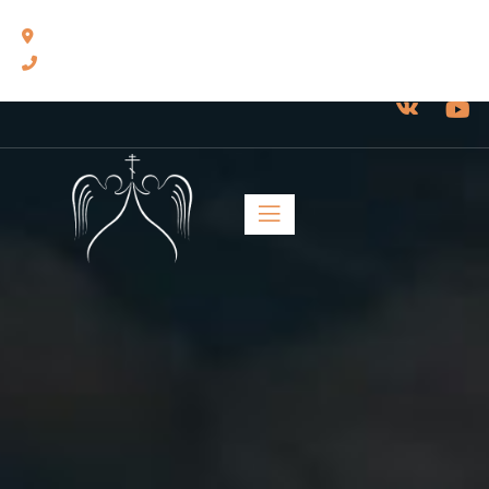
460014, г. Оренбург, ул. Челюскинцев, 17.
8(3532) 43-13-24