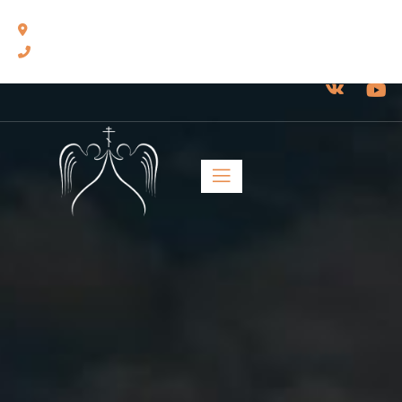
460014, г. Оренбург, ул. Челюскинцев, 17.
8(3532) 43-13-24