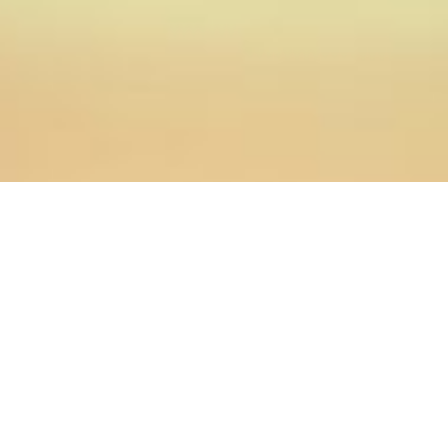
07.02.2020
Главная
>
Новости
>
Преподаватели и студенты ОренДС
приняли участие в «Фестивале популярной науки» в
Оренбургском государственном педагогическом
университете