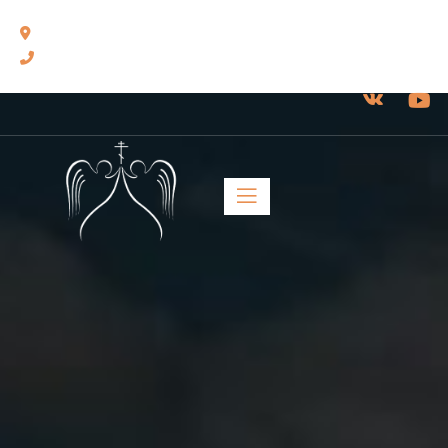
460014, г. Оренбург, ул. Челюскинцев, 17.
8(3532) 43-13-24