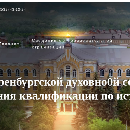
3532) 43-13-24
Сведения об образовательной
Главная
огранизации
ренбургской духовно0й 
ия квалификации по ис