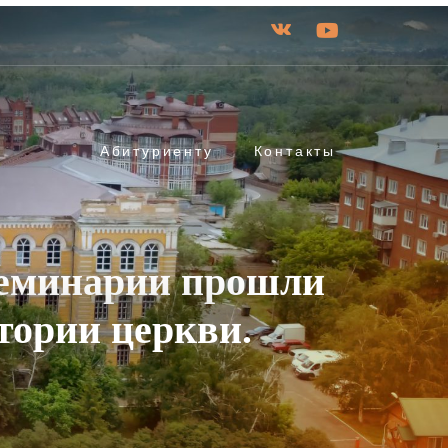
Абитуриенту
Контакты
семинарии прошли
тории церкви.