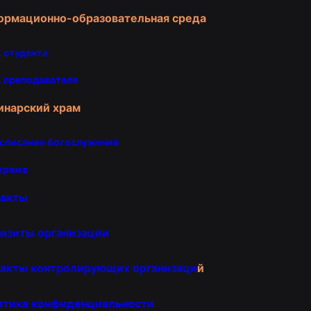
ормационно-образовательная среда
 студента
 преподавателя
инарский храм
списание богослужений
храме
такты
изиты организации
акты контролирующих организаци
й
итика конфиденциальности