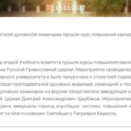
15.11.2017
гской духовно0й семинарии прошли курс повышения квалиф
под эгидой Учебного комитета прошли курсы повышения ква
ии Русской Православной Церкви. Мероприятие проводилос
арного университета и было приурочено к столетней годо
обрал преподавателей духовных академий, семинарий и те
духовную семинарии на форуме представляли заведующая 
ой Церкви Дмитрий Александрович Щербаков. Мероприятие 
встреча завершила период апробации системы повышения 
ит по благословению Святейшего Патриарха Кирилла.