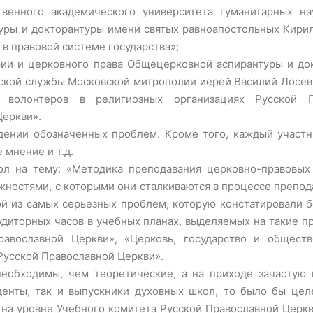
твенного академического университета гуманитарных н
уры и докторантуры имени святых равноапостольных Кири
в правовой системе государства»;
ии и церковного права Общецерковной аспирантуры и до
ской службы Московской митрополии иерей Василий Лосев,
волонтеров в религиозных организациях Русской Пр
Церкви».
ении обозначенных проблем. Кроме того, каждый участн
 мнение и т.д.
л на тему: «Методика преподавания церковно-правовых 
ностями, с которыми они сталкиваются в процессе препода
й из самых серьезных проблем, которую констатировали б
диторных часов в учебных планах, выделяемых на такие п
равославной Церкви», «Церковь, государство и общест
Русской Православной Церкви».
еобходимы, чем теоретические, а на приходе зачастую 
уденты, так и выпускники духовных школ, то было бы це
на уровне Учебного комитета Русской Православной Церкв