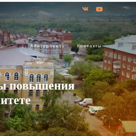
Абитуриенту
Контакты
сы повышения
итете