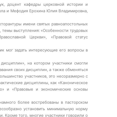
аук, доцент кафедры церковной истории и
лла и Мефодия Ерохина Юлия Владимировна,
кторантуры имени святых равноапостольных
 темы выступления: «Особенности трудовых
авославной Церкви», «Правовой статус
ик мог задать интересующие его вопросы в
дисциплин», на котором участники смогли
вания своих дисциплин, а также обменяться
ольшинство участников, это несоразмерно с
рактические дисциплины, как «Каноническое
во» и «Правовые и экономические основы
намного более востребованы в пасторском
лесообразно установить минимальную норму
и. Кроме того, многие участники говорили о