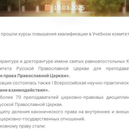
19.03.2025
прошли курсы повышения квалификации в Учебном комите
пирантуре и докторантуре имени святых равноапостольных
итета Русской Православной Церкви для преподава
о права Православной Церкви».
кации состоялась также I Всероссийская научно-практичес
рани взаимодействия».
более 70 преподавателей церковно-правовых дисциплин
усской Православной Церкви.
ципу деления канонического права на внутреннее и внеш
ю церковно-государственных отношений.
ковному праву стали: