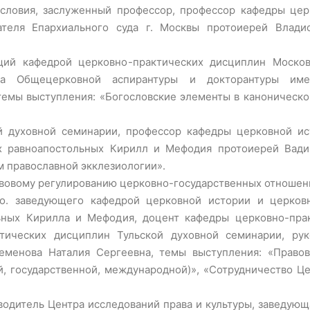
словия, заслуженный профессор, профессор кафедры цер
ателя Епархиального суда г. Москвы протоиерей Влади
щий кафедрой церковно-практических дисциплин Моско
ва Общецерковной аспирантуры и докторантуры име
темы выступления: «Богословские элементы в каноническо
й духовной семинарии, профессор кафедры церковной и
х равноапостольных Кирилл и Мефодия протоиерей Вади
 православной экклезиологии».
вовому регулированию церковно-государственных отношен
.о. заведующего кафедрой церковной истории и церко
ьных Кирилла и Мефодия, доцент кафедры церковно-пра
ктических дисциплин Тульской духовной семинарии, ру
еменова Наталия Сергеевна, темы выступления: «Правов
й, государственной, международной)», «Сотрудничество Це
водитель Центра исследований права и культуры, заведующ