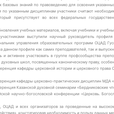
ых базовых знаний по правоведению для освоения указанн
ми по указанным дисциплинам участники считают необходи
торый присутствует во всех федеральных государстве
бновления учебных материалов, включая учебники и учебн
участниками выступили научный руководитель профиля
чальник управления образовательных программ ОЦАД Гусе
а данном профиле как самих преподавателей, так и выпуск
ь и активнее участвовать в группе профсообщества преп
 духовных школ, посвященных каноническому праву, особен
еренция кафедры церковной истории и церковного права О
еренция кафедры церковно-практических дисциплин МДА «Ю
ренция Казанской духовной семинарии «Бердниковские чте
ской научно-богословской конференции «Церковь. Богосл
, ОЦАД и всех организаторов за проведенные на высоко
ействия», констатировав необходимость и пользу данных м