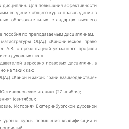
ых дисциплин. Для повышения эффективности
мым введение общего курса правоведения в
нных образовательных стандартах высшего
ые пособия по преподаваемым дисциплинам.
 магистратуры ОЦАД «Каноническое право
в А.В. с презентацией указанного профиля
ников духовных школ.
одавателей церковно-правовых дисциплин, а
но на таких как:
ЦАД «Канон и закон: грани взаимодействия»
стиниановские чтения» (27 ноября);
ния» (сентябрь);
овие. История» Екатеринбургской духовной
м уровне курсы повышения квалификации и
ероприятий.