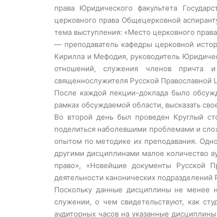
права Юридического факультета Государс
церковного права Общецерковной аспирант
тема выступления: «Место церковного права 
— преподаватель кафедры церковной истор
Кирилла и Мефодия, руководитель Юридиче
отношений, служения членов причта и 
священнослужителя Русской Православной 
После каждой лекции-доклада было обсужд
рамках обсуждаемой области, высказать свое
Во второй день был проведен Круглый сто
поделиться наболевшими проблемами и слож
опытом по методике их преподавания. Одно
другими дисциплинами малое количество ау
право», «Новейшие документы Русской П
деятельности канонических подразделений 
Поскольку данные дисциплины не менее н
служении, о чем свидетельствуют, как ст
аудиторных часов на указанные дисциплины 