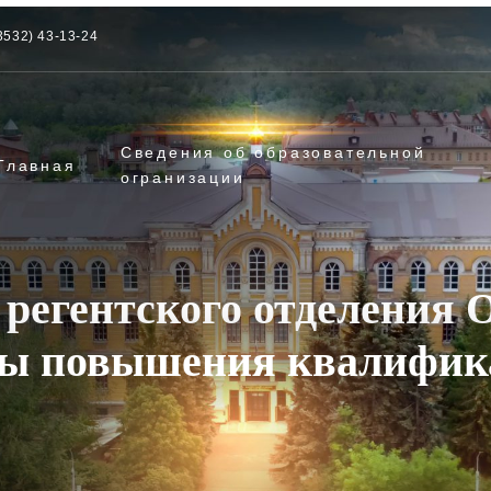
3532) 43-13-24
Сведения об образовательной
Главная
огранизации
 регентского отделения
сы повышения квалифик