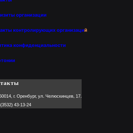
изиты организации
акты контролирующих организаци
й
итика конфиденциальности
отонии
нтакты
60014, г. Оренбург, ул. Челюскинцев, 17.
(3532) 43-13-24