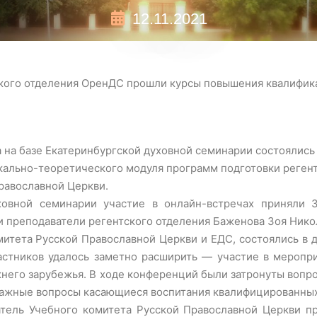
12.11.2021
кого отделения ОренДС прошли курсы повышения квалифик
да на базе Екатеринбургской духовной семинарии состоялис
ально-теоретического модуля программ подготовки регент
равославной Церкви.
ховной семинарии участие в онлайн-встречах приняли 
 преподаватели регентского отделения Баженова Зоя Нико
митета Русской Православной Церкви и ЕДС, состоялись в
астников удалось заметно расширить — участие в меропри
него зарубежья. В ходе конференций были затронуты вопро
важные вопросы касающиеся воспитания квалифицированных
тель Учебного комитета Русской Православной Церкви п