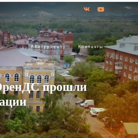
Абитуриенту
Контакты
 ОренДС прошли
ации