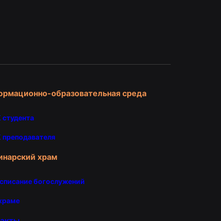
и
ормационно-образовательная среда
 студента
 преподавателя
инарский храм
списание богослужений
храме
такты