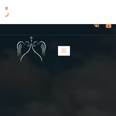
460014, г. Оренбург, ул. Челюскинцев, 17.
8(3532) 43-13-24