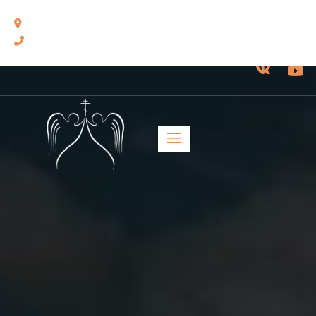
460014, г. Оренбург, ул. Челюскинцев, 17.
8(3532) 43-13-24