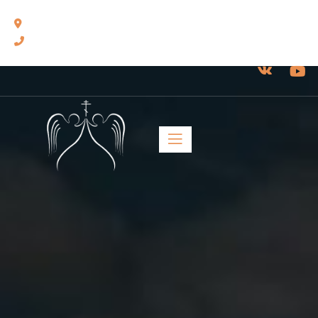
460014, г. Оренбург, ул. Челюскинцев, 17.
8(3532) 43-13-24