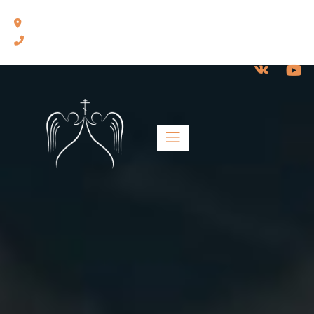
460014, г. Оренбург, ул. Челюскинцев, 17.
8(3532) 43-13-24