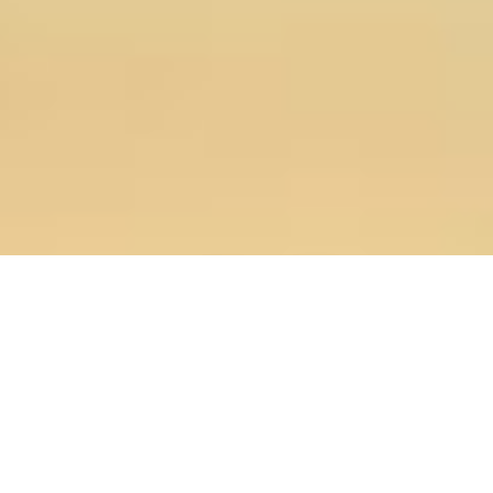
06.11.2019
Главная
>
Новости
>
Проректор по учебной работе и и. о.
секретаря Ученого совета ОренДС приняли участие в
Международной научно-практической конференции в