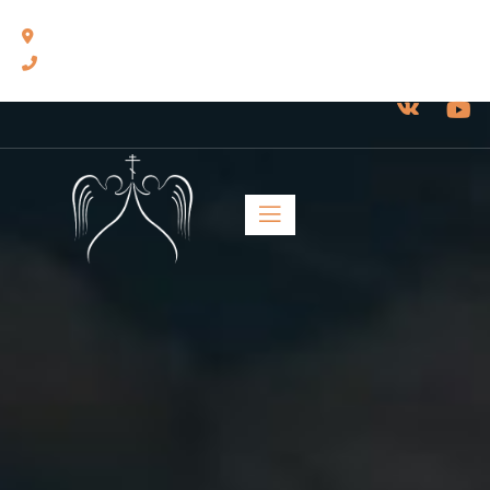
460014, г. Оренбург, ул. Челюскинцев, 17.
8(3532) 43-13-24