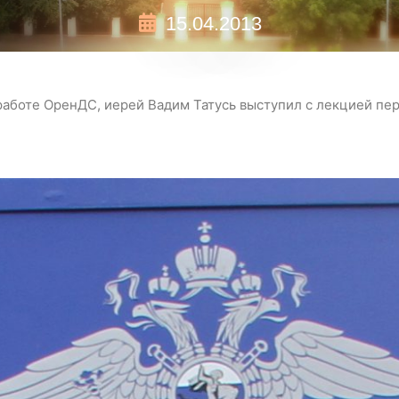
15.04.2013
работе ОренДС, иерей Вадим Татусь выступил с лекцией пе