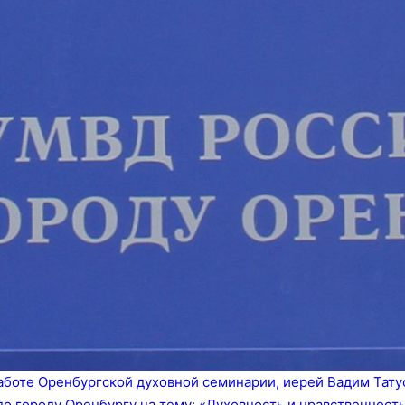
работе Оренбургской духовной семинарии, иерей Вадим Тат
 городу Оренбургу на тему: «Духовность и нравственност