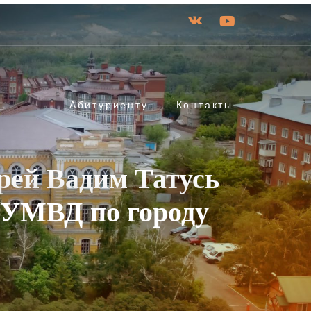
Абитуриенту
Контакты
рей Вадим Татусь
 УМВД по городу