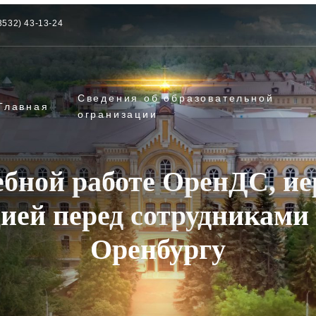
3532) 43-13-24
Сведения об образовательной
Главная
огранизации
ебной работе ОренДС, ие
цией перед сотрудниками
Оренбургу