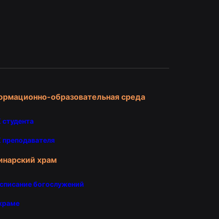
и
ормационно-образовательная среда
 студента
 преподавателя
инарский храм
списание богослужений
храме