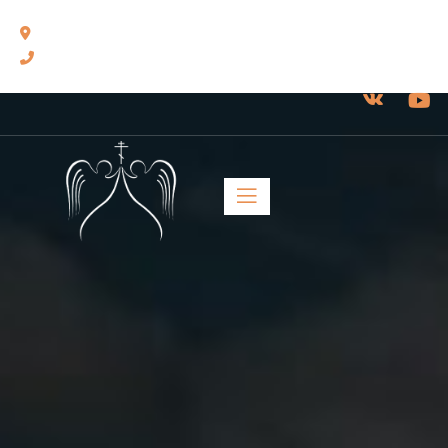
460014, г. Оренбург, ул. Челюскинцев, 17.
8(3532) 43-13-24