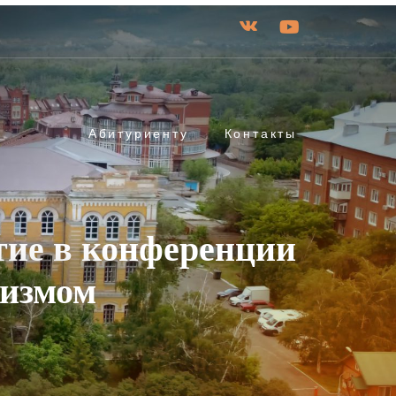
Абитуриенту
Контакты
тие в конференции
мизмом