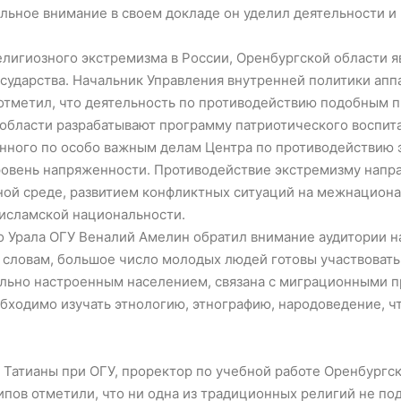
льное внимание в своем докладе он уделил деятельности и
лигиозного экстремизма в России, Оренбургской области я
сударства. Начальник Управления внутренней политики аппа
отметил, что деятельность по противодействию подобным п
 области разрабатывают программу патриотического воспит
нного по особо важным делам Центра по противодействию
ровень напряженности. Противодействие экстремизму напра
ой среде, развитием конфликтных ситуаций на межнациона
 исламской национальности.
 Урала ОГУ Веналий Амелин обратил внимание аудитории н
 словам, большое число молодых людей готовы участвоват
кально настроенным населением, связана с миграционными 
ходимо изучать этнологию, этнографию, народоведение, ч
Татианы при ОГУ, проректор по учебной работе Оренбургс
пов отметили, что ни одна из традиционных религий не по