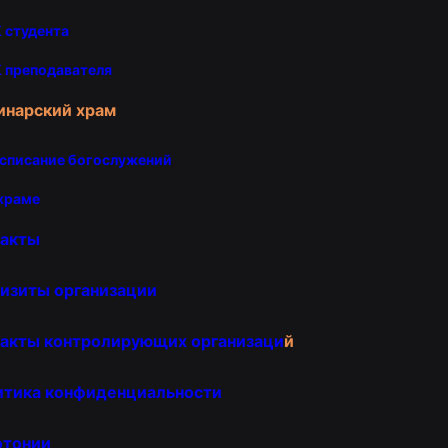
 студента
 преподавателя
инарский храм
списание богослужений
храме
такты
изиты организации
акты контролирующих организаци
й
итика конфиденциальности
отонии