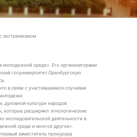
 с экстремизмом
 в молодежной среде». Его организаторами
гский госуниверситет.Оренбургскую
сь.
что в связи с участившимися случаями
 молодежи.
, духовной культуре народов
ы, которые расширяют этнологические
но-исследовательской деятельности в
дежной среде и многое другое».
л первый заместитель прокурора