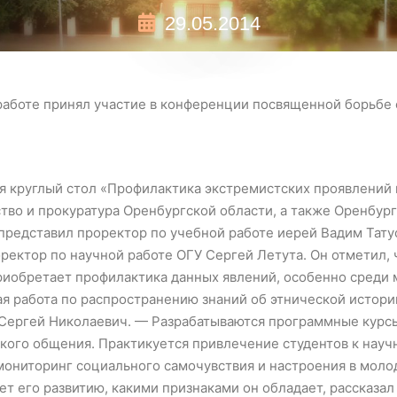
29.05.2014
работе принял участие в конференции посвященной борьбе
ся круглый стол «Профилактика экстремистских проявлений
тво и прокуратура Оренбургской области, а также Оренбур
редставил проректор по учебной работе иерей Вадим Тату
ректор по научной работе ОГУ Сергей Летута. Он отметил, 
риобретает профилактика данных явлений, особенно среди
я работа по распространению знаний об этнической истории
Сергей Николаевич. — Разрабатываются программные курс
кого общения. Практикуется привлечение студентов к науч
мониторинг социального самочувствия и настроения в моло
ует его развитию, какими признаками он обладает, рассказа