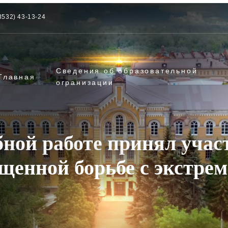
3532) 43-13-24
Сведения об образовательной
Главная
огранизации
бной работе принял учас
щенной борьбе с экстре