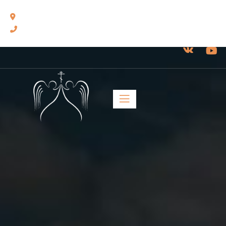
460014, г. Оренбург, ул. Челюскинцев, 17.
8(3532) 43-13-24