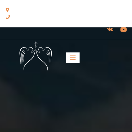
460014, г. Оренбург, ул. Челюскинцев, 17.
8(3532) 43-13-24