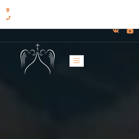
460014, г. Оренбург, ул. Челюскинцев, 17.
8(3532) 43-13-24