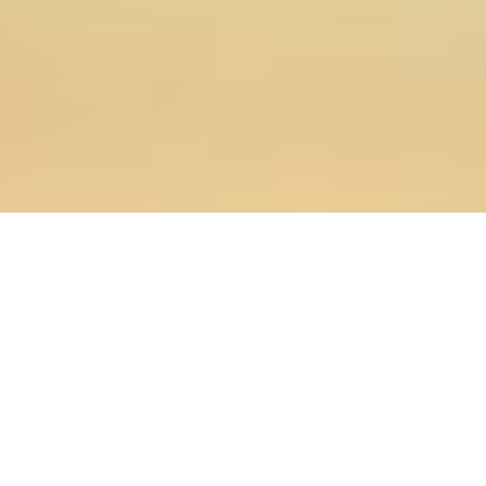
26.01.2024
Главная
>
Новости
>
Проректор по воспитательной
работе принял участие в круглых столах, проводимых
Учебным комитетом в рамках XXXII Рождественских
чтений