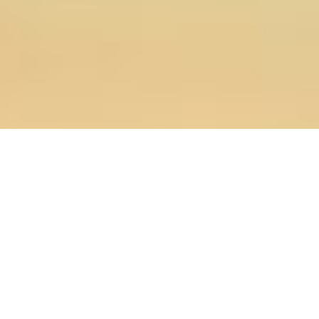
17.02.2026
Главная
>
Конференция
>
Работа круглого стола и
тематических секций Международной научно-
практической конференции состоялась в Оренбургской
духовной семинарии