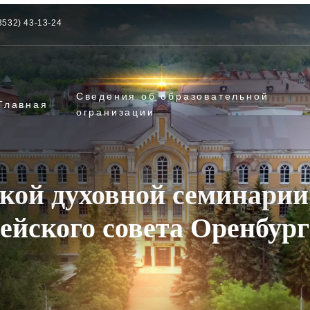
3532) 43-13-24
Сведения об образовательной
Главная
огранизации
кой духовной семинарии
ейского совета Оренбур