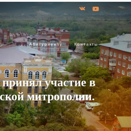
Абитуриенту
Контакты
 принял участие в
гской митрополии.