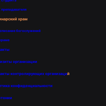
 студента
 преподавателя
инарский храм
списание богослужений
храме
такты
изиты организации
акты контролирующих организаци
й
итика конфиденциальности
отонии