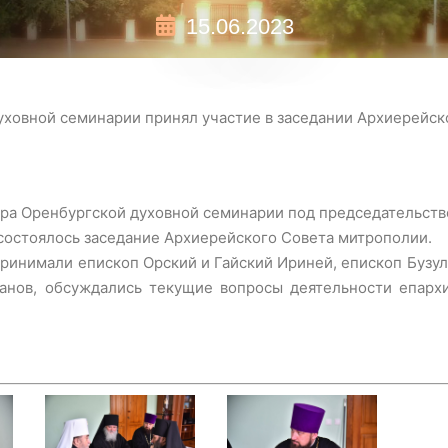
15.06.2023
уховной семинарии принял участие в заседании Архиерейск
тора Оренбургской духовной семинарии под председательст
состоялось заседание Архиерейского Совета митрополии.
 принимали епископ Орский и Гайский Ириней, епископ Бузу
анов, обсуждались текущие вопросы деятельности епархи