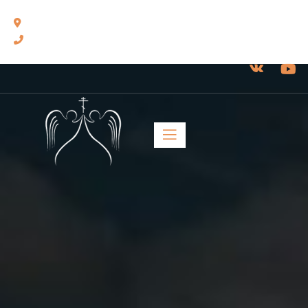
460014, г. Оренбург, ул. Челюскинцев, 17.
8(3532) 43-13-24