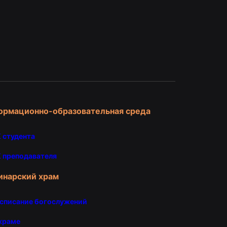
и
ормационно-образовательная среда
 студента
 преподавателя
инарский храм
списание богослужений
храме