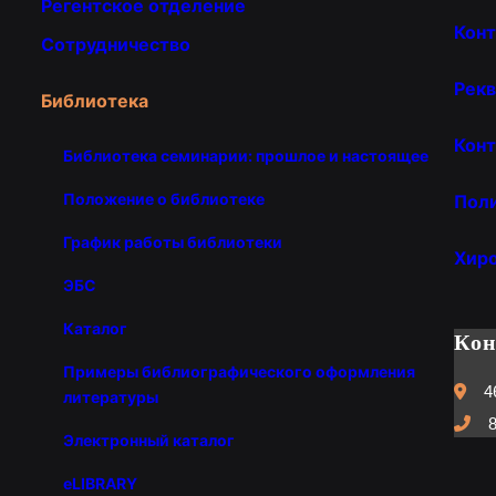
Регентское отделение
Кон
Сотрудничество
Рекв
Библиотека
Конт
Библиотека семинарии: прошлое и настоящее
Положение о библиотеке
Пол
График работы библиотеки
Хир
ЭБС
Каталог
Ко
Примеры библиографического оформления
4
литературы
8
Электронный каталог
eLIBRARY