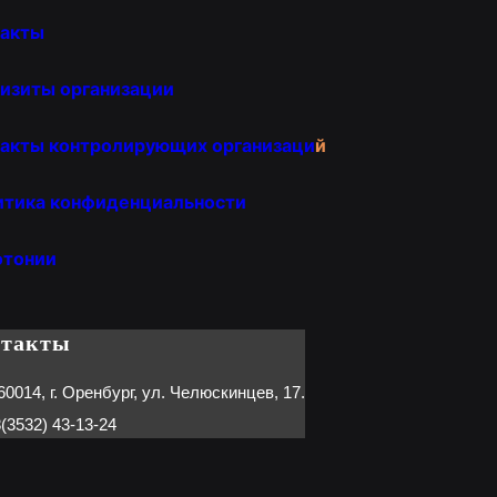
такты
изиты организации
акты контролирующих организаци
й
итика конфиденциальности
отонии
нтакты
60014, г. Оренбург, ул. Челюскинцев, 17.
(3532) 43-13-24