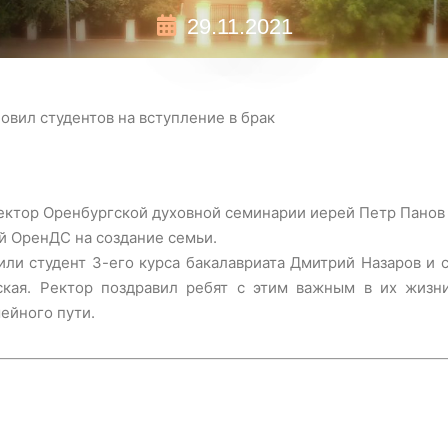
29.11.2021
вил студентов на вступление в брак
ректор Оренбургской духовной семинарии иерей Петр Панов
й ОренДС на создание семьи.
ли студент 3-его курса бакалавриата Дмитрий Назаров и с
ьская. Ректор поздравил ребят с этим важным в их жи
ейного пути.