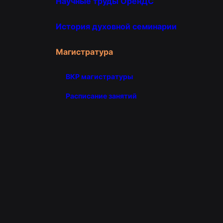
Научные труды ОренДС
История духовной семинарии
Магистратура
ВКР магистратуры
Расписание занятий