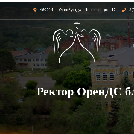
460014, г. Оренбург, ул. Челюскинцев, 17.
8(
Ректор ОренДС бл