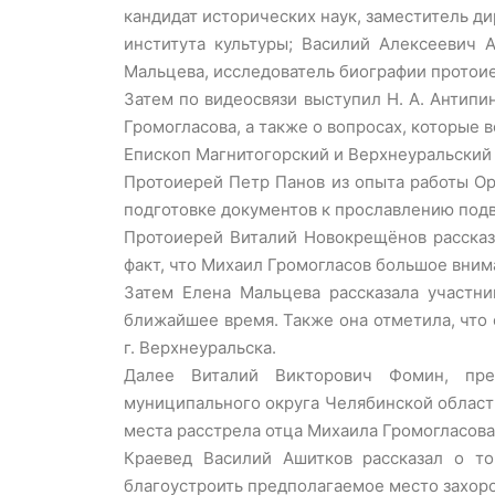
кандидат исторических наук, заместитель д
института культуры; Василий Алексеевич А
Мальцева, исследователь биографии протои
Затем по видеосвязи выступил Н. А. Антипи
Громогласова, а также о вопросах, которые 
Епископ Магнитогорский и Верхнеуральский 
Протоиерей Петр Панов из опыта работы Оре
подготовке документов к прославлению под
Протоиерей Виталий Новокрещёнов рассказ
факт, что Михаил Громогласов большое внима
Затем Елена Мальцева рассказала участни
ближайшее время. Также она отметила, что 
г. Верхнеуральска.
Далее Виталий Викторович Фомин, пред
муниципального округа Челябинской области
места расстрела отца Михаила Громогласова 
Краевед Василий Ашитков рассказал о то
благоустроить предполагаемое место захор