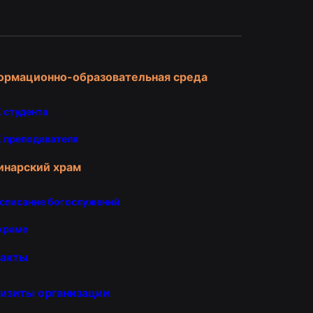
ормационно-образовательная среда
 студента
 преподавателя
инарский храм
списание богослужений
храме
такты
изиты организации