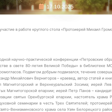
17.10.2025
участие в работе круглого стола «Протоиерей Михаил Гром
ародной научно-практической конференции «Петровские об
тве в свете 80-летия Великой Победы» в библиотеке МО
ромогласов. Подвигом добрым подвизался, течение соверши
ндр Михайлович Вернигоров – краевед, автор статей и книг
оп Магнитогорский и Верхнеуральский Зосима; иерей Лев 
тых Магнитогорской епархии; иерей Петр Панов – кандидат
изации святых Оренбургской епархии, настоятель храма Р
духовной семинарии в честь Трех Святителей; протоиерей
Свято-Вениаминовского храма села Узян Белорецкого райо