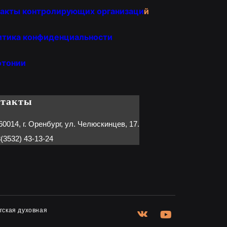
акты контролирующих организаци
й
итика конфиденциальности
отонии
нтакты
60014, г. Оренбург, ул. Челюскинцев, 17.
(3532) 43-13-24
гская духовная