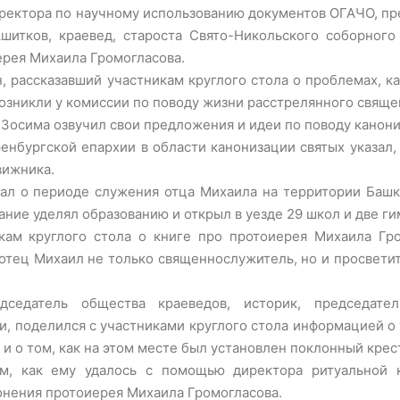
иректора по научному использованию документов ОГАЧО, п
шитков, краевед, староста Свято-Никольского соборного
ерея Михаила Громогласова.
н, рассказавший участникам круглого стола о проблемах,
возникли у комиссии по поводу жизни расстрелянного свяще
Зосима озвучил свои предложения и идеи по поводу канон
нбургской епархии в области канонизации святых указал,
вижника.
ал о периоде служения отца Михаила на территории Башко
ние уделял образованию и открыл в уезде 29 школ и две ги
кам круглого стола о книге про протоиерея Михаила Гро
отец Михаил не только священнослужитель, но и просвети
седатель общества краеведов, историк, председател
, поделился с участниками круглого стола информацией о
и о том, как на этом месте был установлен поклонный крес
м, как ему удалось с помощью директора ритуальной 
онения протоиерея Михаила Громогласова.