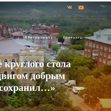
Абитуриенту
Контакты
 круглого стола
двигом добрым
у сохранил…»