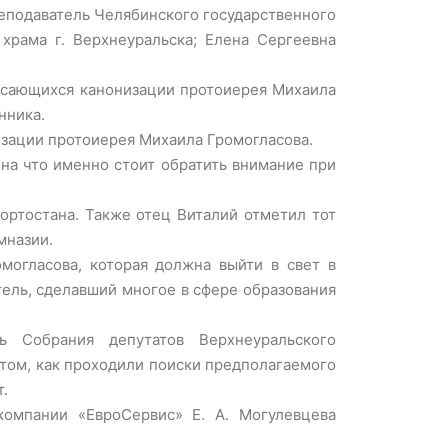
реподаватель Челябинского государственного
 храма г. Верхнеуральска; Елена Сергеевна
 касающихся канонизации протоиерея Михаила
нника.
изации протоиерея Михаила Громогласова.
 на что именно стоит обратить внимание при
ртостана. Также отец Виталий отметил тот
мназии.
могласова, которая должна выйти в свет в
тель, сделавший многое в сфере образования
ь Собрания депутатов Верхнеуральского
 том, как проходили поиски предполагаемого
т.
компании «ЕвроСервис» Е. А. Могулевцева